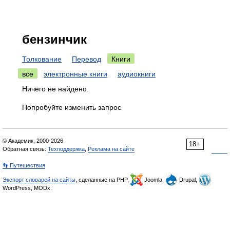
бензинчик
Толкование
Перевод
Книги
все
электронные книги
аудиокниги
Ничего не найдено.
Попробуйте изменить запрос
© Академик, 2000-2026
18+
Обратная связь:
Техподдержка
,
Реклама на сайте
👣 Путешествия
Экспорт словарей на сайты
, сделанные на PHP,
Joomla,
Drupal,
WordPress, MODx.