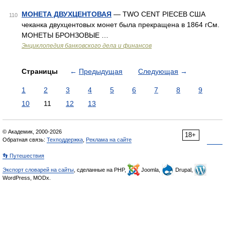
МОНЕТА ДВУХЦЕНТОВАЯ
— TWO CENT PIECEВ США
110
чеканка двухцентовых монет была прекращена в 1864 гСм.
МОНЕТЫ БРОНЗОВЫЕ …
Энциклопедия банковского дела и финансов
Страницы
←
Предыдущая
Следующая
→
1
2
3
4
5
6
7
8
9
10
11
12
13
© Академик, 2000-2026
18+
Обратная связь:
Техподдержка
,
Реклама на сайте
👣 Путешествия
Экспорт словарей на сайты
, сделанные на PHP,
Joomla,
Drupal,
WordPress, MODx.