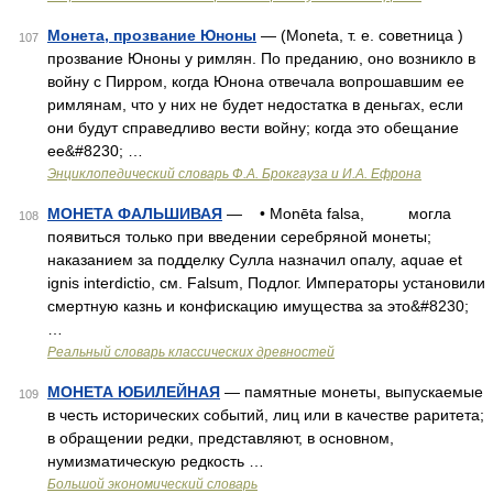
Монета, прозвание Юноны
— (Moneta, т. е. советница )
107
прозвание Юноны у римлян. По преданию, оно возникло в
войну с Пирром, когда Юнона отвечала вопрошавшим ее
римлянам, что у них не будет недостатка в деньгах, если
они будут справедливо вести войну; когда это обещание
ее&#8230; …
Энциклопедический словарь Ф.А. Брокгауза и И.А. Ефрона
МОНЕТА ФАЛЬШИВАЯ
— • Monēta falsa, могла
108
появиться только при введении серебряной монеты;
наказанием за подделку Сулла назначил опалу, aquae et
ignis interdictio, см. Falsum, Подлог. Императоры установили
смертную казнь и конфискацию имущества за это&#8230;
…
Реальный словарь классических древностей
МОНЕТА ЮБИЛЕЙНАЯ
— памятные монеты, выпускаемые
109
в честь исторических событий, лиц или в качестве раритета;
в обращении редки, представляют, в основном,
нумизматическую редкость …
Большой экономический словарь