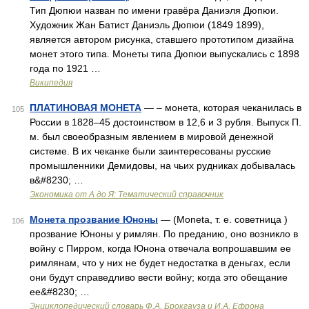
Тип Дюпюи назван по имени гравёра Даниэля Дюпюи.
Художник Жан Батист Даниэль Дюпюи (1849 1899),
является автором рисунка, ставшего прототипом дизайна
монет этого типа. Монеты типа Дюпюи выпускались с 1898
года по 1921 …
Википедия
ПЛАТИНОВАЯ МОНЕТА
— – монета, которая чеканилась в
105
России в 1828–45 достоинством в 12,6 и 3 рубля. Выпуск П.
м. был своеобразным явлением в мировой денежной
системе. В их чеканке были заинтересованы русские
промышленники Демидовы, на чьих рудниках добывалась
в&#8230; …
Экономика от А до Я: Тематический справочник
Монета прозвание Юноны
— (Moneta, т. е. советница )
106
прозвание Юноны у римлян. По преданию, оно возникло в
войну с Пирром, когда Юнона отвечала вопрошавшим ее
римлянам, что у них не будет недостатка в деньгах, если
они будут справедливо вести войну; когда это обещание
ее&#8230; …
Энциклопедический словарь Ф.А. Брокгауза и И.А. Ефрона