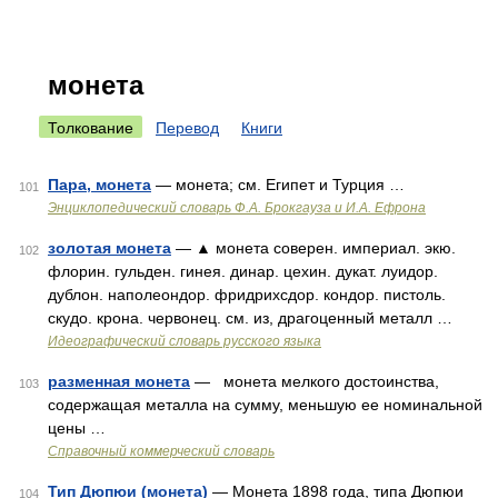
монета
Толкование
Перевод
Книги
Пара, монета
— монета; см. Египет и Турция …
101
Энциклопедический словарь Ф.А. Брокгауза и И.А. Ефрона
золотая монета
— ▲ монета соверен. империал. экю.
102
флорин. гульден. гинея. динар. цехин. дукат. луидор.
дублон. наполеондор. фридрихсдор. кондор. пистоль.
скудо. крона. червонец. см. из, драгоценный металл …
Идеографический словарь русского языка
разменная монета
— монета мелкого достоинства,
103
содержащая металла на сумму, меньшую ее номинальной
цены …
Справочный коммерческий словарь
Тип Дюпюи (монета)
— Монета 1898 года, типа Дюпюи
104