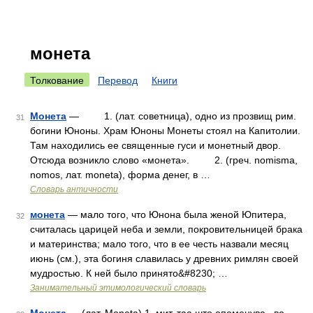
монета
Толкование
Перевод
Книги
Монета
— 1. (лат. советница), одно из прозвищ рим.
31
богини Юноны. Храм Юноны Монеты стоял на Капитолии.
Там находились ее священные гуси и монетный двор.
Отсюда возникло слово «монета». 2. (греч. nomisma,
nomos, лат. moneta), форма денег, в …
Словарь античности
монета
— мало того, что Юнона была женой Юпитера,
32
считалась царицей неба и земли, покровительницей брака
и материнства; мало того, что в ее честь назвали месяц
июнь (см.), эта богиня славилась у древних римлян своей
мудростью. К ней было принято&#8230; …
Занимательный этимологический словарь