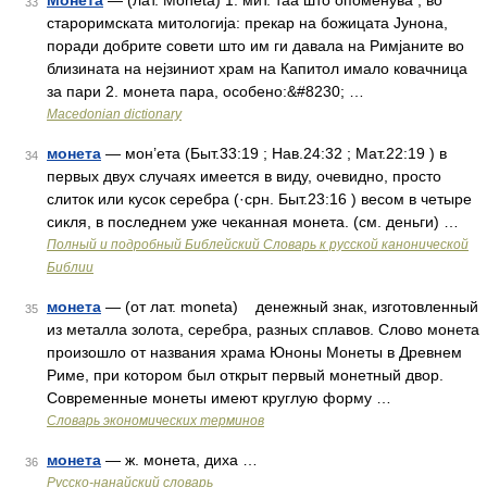
Монета
— (лат. Moneta) 1. мит. таа што опоменува , во
33
староримската митологија: прекар на божицата Јунона,
поради добрите совети што им ги давала на Римјаните во
близината на нејзиниот храм на Капитол имало ковачница
за пари 2. монета пара, особено:&#8230; …
Macedonian dictionary
монета
— мон’ета (Быт.33:19 ; Нав.24:32 ; Мат.22:19 ) в
34
первых двух случаях имеется в виду, очевидно, просто
слиток или кусок серебра (·срн. Быт.23:16 ) весом в четыре
сикля, в последнем уже чеканная монета. (см. деньги) …
Полный и подробный Библейский Словарь к русской канонической
Библии
монета
— (от лат. moneta) денежный знак, изготовленный
35
из металла золота, серебра, разных сплавов. Слово монета
произошло от названия храма Юноны Монеты в Древнем
Риме, при котором был открыт первый монетный двор.
Современные монеты имеют круглую форму …
Словарь экономических терминов
монета
— ж. монета, диха …
36
Русско-нанайский словарь