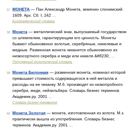
МОНЕТА
— Пан Александр Монета, земянин слонимский.
37
1609. Арх. Сб. I, 242 …
Биографический словарь
Монета
— металлический знак, выпускаемый государством
38
со штемпелем, гарантирующим его ценность. Монеты
бывают обыкновенно золотые, серебряные, никелевые и
медные. Разменная монета чеканится обыкновенно из
низкосортного серебра и меди или никеля.&#8230; …
Популярный политический словарь
Монета Билонная
— разменная монета, номинал которой
39
превышает стоимость содержащегося в ней металла и
расходы на ее чеканку. М.б. производят из низкопробного
серебра, меди, нейзильбера. Словарь бизнес терминов.
Академик.ру. 2001 …
Словарь бизнес-терминов
Монета Золотая
— монета, изготовленная из золота. М.з.
40
практически вышла из употребления. Словарь бизнес
терминов. Академик.ру. 2001 …