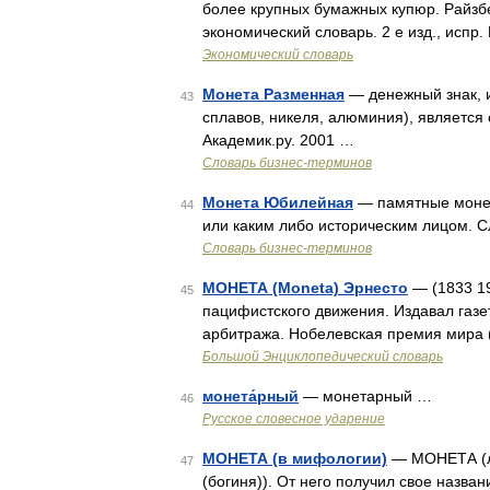
более крупных бумажных купюр. Райзбе
экономический словарь. 2 е изд., испр.
Экономический словарь
Монета Разменная
— денежный знак, и
43
сплавов, никеля, алюминия), является
Академик.ру. 2001 …
Словарь бизнес-терминов
Монета Юбилейная
— памятные монет
44
или каким либо историческим лицом. С
Словарь бизнес-терминов
МОНЕТА (Moneta) Эрнесто
— (1833 19
45
пацифистского движения. Издавал газе
арбитража. Нобелевская премия мира (
Большой Энциклопедический словарь
монета́рный
— монетарный …
46
Русское словесное ударение
МОНЕТА (в мифологии)
— МОНЕТА (ла
47
(богиня)). От него получил свое назв