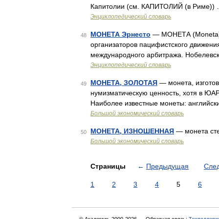
Капитолии (см. КАПИТОЛИЙ (в Риме))
Энциклопедический словарь
МОНЕТА Эрнесто
— МОНЕТА (Moneta) Э
48
организаторов пацифистского движения
международного арбитража. Нобелевска
Энциклопедический словарь
МОНЕТА, ЗОЛОТАЯ
— монета, изготов
49
нумизматическую ценность, хотя в ЮАР
Наиболее известные монеты: английски
Большой экономический словарь
МОНЕТА, ИЗНОШЕННАЯ
— монета ст
50
Большой экономический словарь
Страницы
←
Предыдущая
Сле
1
2
3
4
5
6