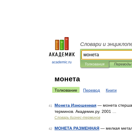
Словари и энциклоп
academic.ru
Толкования
Переводы
монета
Толкование
Перевод
Книги
Монета Изношенная
— монета стершая
41
терминов. Академик.ру. 2001 …
Словарь бизнес-терминов
МОНЕТА РАЗМЕННАЯ
— мелкая металл
42