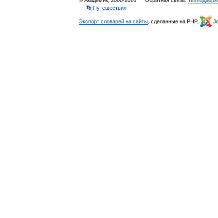
© Академик, 2000-2026
Обратная связь:
Техподдерж
👣 Путешествия
Экспорт словарей на сайты
, сделанные на PHP,
Jo