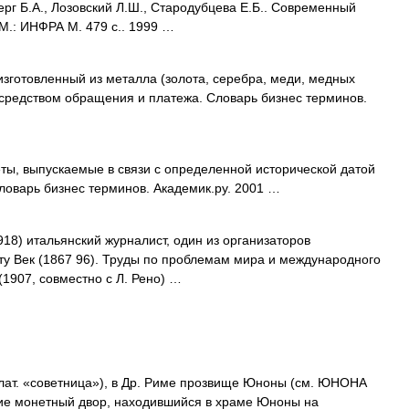
рг Б.А., Лозовский Л.Ш., Стародубцева Е.Б.. Современный
 М.: ИНФРА М. 479 с.. 1999 …
зготовленный из металла (золота, серебра, меди, медных
 средством обращения и платежа. Словарь бизнес терминов.
ы, выпускаемые в связи с определенной исторической датой
ловарь бизнес терминов. Академик.ру. 2001 …
18) итальянский журналист, один из организаторов
ту Век (1867 96). Труды по проблемам мира и международного
1907, совместно с Л. Рено) …
т. «советница»), в Др. Риме прозвище Юноны (см. ЮНОНА
ание монетный двор, находившийся в храме Юноны на