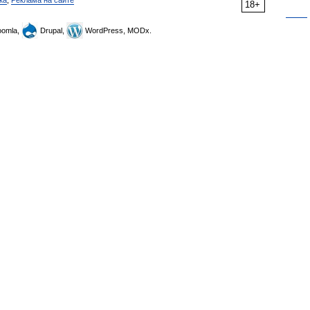
ка
,
Реклама на сайте
18+
omla,
Drupal,
WordPress, MODx.