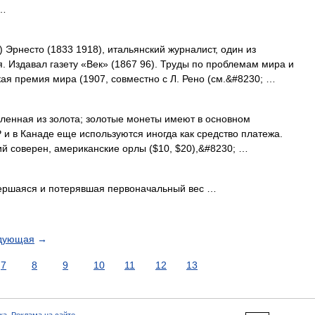
 …
рнесто (1833 1918), итальянский журналист, один из
. Издавал газету «Век» (1867 96). Труды по проблемам мира и
я премия мира (1907, совместно с Л. Рено (см.&#8230; …
ленная из золота; золотые монеты имеют в основном
 и в Канаде еще используются иногда как средство платежа.
й соверен, американские орлы ($10, $20),&#8230; …
ершаяся и потерявшая первоначальный вес …
дующая
→
7
8
9
10
11
12
13