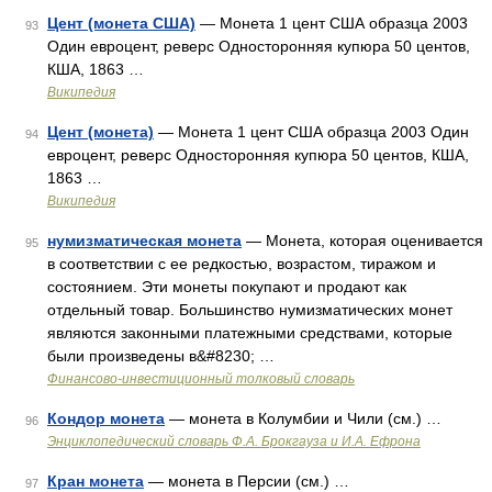
Цент (монета США)
— Монета 1 цент США образца 2003
93
Один евроцент, реверс Односторонняя купюра 50 центов,
КША, 1863 …
Википедия
Цент (монета)
— Монета 1 цент США образца 2003 Один
94
евроцент, реверс Односторонняя купюра 50 центов, КША,
1863 …
Википедия
нумизматическая монета
— Монета, которая оценивается
95
в соответствии с ее редкостью, возрастом, тиражом и
состоянием. Эти монеты покупают и продают как
отдельный товар. Большинство нумизматических монет
являются законными платежными средствами, которые
были произведены в&#8230; …
Финансово-инвестиционный толковый словарь
Кондор монета
— монета в Колумбии и Чили (см.) …
96
Энциклопедический словарь Ф.А. Брокгауза и И.А. Ефрона
Кран монета
— монета в Персии (см.) …
97