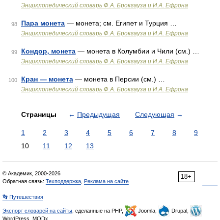
Энциклопедический словарь Ф.А. Брокгауза и И.А. Ефрона
Пара монета
— монета; см. Египет и Турция …
98
Энциклопедический словарь Ф.А. Брокгауза и И.А. Ефрона
Кондор, монета
— монета в Колумбии и Чили (см.) …
99
Энциклопедический словарь Ф.А. Брокгауза и И.А. Ефрона
Кран — монета
— монета в Персии (см.) …
100
Энциклопедический словарь Ф.А. Брокгауза и И.А. Ефрона
Страницы
←
Предыдущая
Следующая
→
1
2
3
4
5
6
7
8
9
10
11
12
13
© Академик, 2000-2026
18+
Обратная связь:
Техподдержка
,
Реклама на сайте
👣 Путешествия
Экспорт словарей на сайты
, сделанные на PHP,
Joomla,
Drupal,
WordPress, MODx.