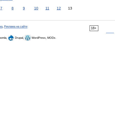
7
8
9
10
11
12
13
ка
,
Реклама на сайте
18+
omla,
Drupal,
WordPress, MODx.