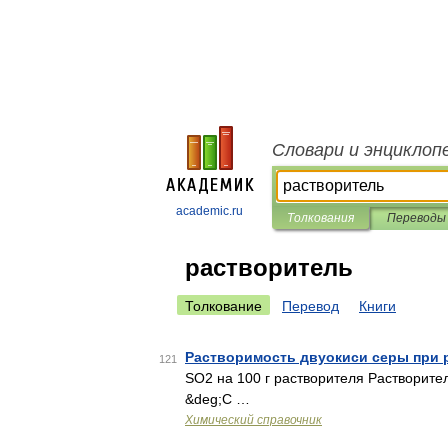
Словари и энциклоп
academic.ru
Толкования
Переводы
растворитель
Толкование
Перевод
Книги
Растворимость двуокиси серы при р
121
SO2 на 100 г растворителя Растворител
&deg;С …
Химический справочник