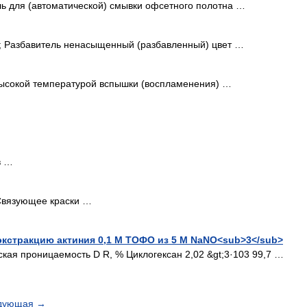
ь для (автоматической) смывки офсетного полотна …
 Разбавитель ненасыщенный (разбавленный) цвет …
ысокой температурой вспышки (воспламенения) …
в …
Связующее краски …
кстракцию актиния 0,1 М ТОФО из 5 М NaNO<sub>3</sub>
кая проницаемость D R, % Циклогексан 2,02 &gt;3·103 99,7 …
дующая
→