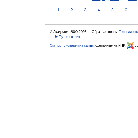
1
2
3
4
5
6
© Академик, 2000-2026
Обратная связь:
Техподдерж
👣 Путешествия
Экспорт словарей на сайты
, сделанные на PHP,
Jo