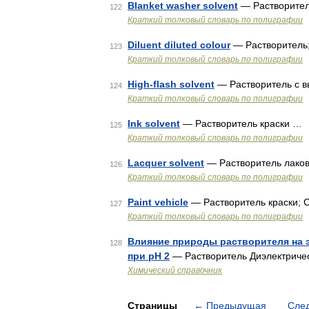
Blanket washer solvent
— Растворител
122
Краткий толковый словарь по полиграфии
Diluent diluted colour
— Растворитель;
123
Краткий толковый словарь по полиграфии
High-flash solvent
— Растворитель с в
124
Краткий толковый словарь по полиграфии
Ink solvent
— Растворитель краски …
125
Краткий толковый словарь по полиграфии
Lacquer solvent
— Растворитель лако
126
Краткий толковый словарь по полиграфии
Paint vehicle
— Растворитель краски; 
127
Краткий толковый словарь по полиграфии
Влияние природы растворителя на э
128
при pH 2
— Растворитель Диэлектричес
Химический справочник
Страницы
←
Предыдущая
Сле