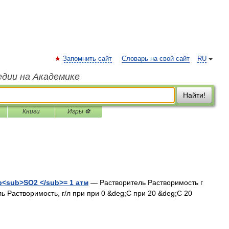
Запомнить сайт
Словарь на свой сайт
RU
едии на Академике
Найти!
Книги
Игры ⚽
<sub>SO2 </sub>= 1 атм
— Растворитель Растворимость г
ь Растворимость, г/л при при 0 &deg;С при 20 &deg;С 20