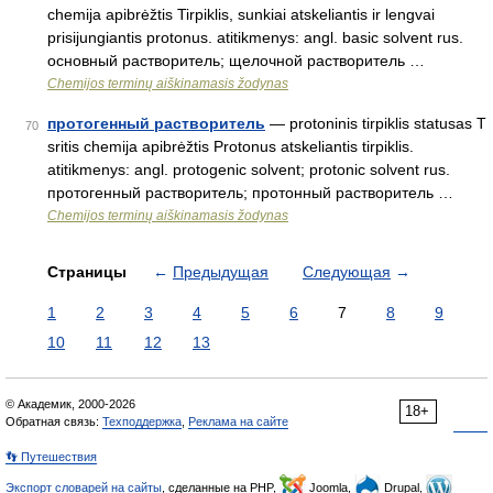
chemija apibrėžtis Tirpiklis, sunkiai atskeliantis ir lengvai
prisijungiantis protonus. atitikmenys: angl. basic solvent rus.
основный растворитель; щелочной растворитель …
Chemijos terminų aiškinamasis žodynas
протогенный растворитель
— protoninis tirpiklis statusas T
70
sritis chemija apibrėžtis Protonus atskeliantis tirpiklis.
atitikmenys: angl. protogenic solvent; protonic solvent rus.
протогенный растворитель; протонный растворитель …
Chemijos terminų aiškinamasis žodynas
Страницы
←
Предыдущая
Следующая
→
1
2
3
4
5
6
7
8
9
10
11
12
13
© Академик, 2000-2026
18+
Обратная связь:
Техподдержка
,
Реклама на сайте
👣 Путешествия
Экспорт словарей на сайты
, сделанные на PHP,
Joomla,
Drupal,