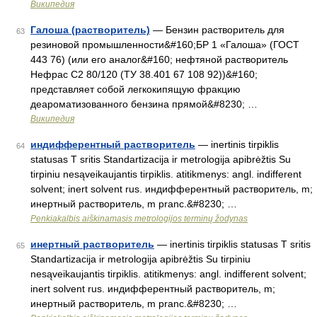
Википедия
Галоша (растворитель)
— Бензин растворитель для
63
резиновой промышленности&#160;БР 1 «Галоша» (ГОСТ
443 76) (или его аналог&#160; нефтяной растворитель
Нефрас С2 80/120 (ТУ 38.401 67 108 92))&#160;
представляет собой легкокипящую фракцию
деароматизованного бензина прямой&#8230; …
Википедия
индифферентный растворитель
— inertinis tirpiklis
64
statusas T sritis Standartizacija ir metrologija apibrėžtis Su
tirpiniu nesąveikaujantis tirpiklis. atitikmenys: angl. indifferent
solvent; inert solvent rus. индифферентный растворитель, m;
инертный растворитель, m pranc.&#8230; …
Penkiakalbis aiškinamasis metrologijos terminų žodynas
инертный растворитель
— inertinis tirpiklis statusas T sritis
65
Standartizacija ir metrologija apibrėžtis Su tirpiniu
nesąveikaujantis tirpiklis. atitikmenys: angl. indifferent solvent;
inert solvent rus. индифферентный растворитель, m;
инертный растворитель, m pranc.&#8230; …