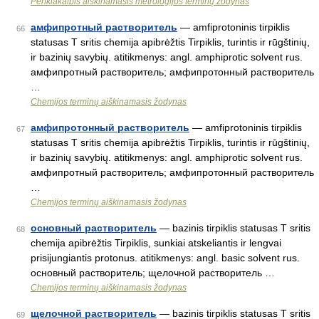
Penkiakalbis aiškinamasis metrologijos terminų žodynas
амфипротный растворитель
— amfiprotoninis tirpiklis
66
statusas T sritis chemija apibrėžtis Tirpiklis, turintis ir rūgštinių,
ir bazinių savybių. atitikmenys: angl. amphiprotic solvent rus.
амфипротный растворитель; амфипротонный растворитель
…
Chemijos terminų aiškinamasis žodynas
амфипротонный растворитель
— amfiprotoninis tirpiklis
67
statusas T sritis chemija apibrėžtis Tirpiklis, turintis ir rūgštinių,
ir bazinių savybių. atitikmenys: angl. amphiprotic solvent rus.
амфипротный растворитель; амфипротонный растворитель
…
Chemijos terminų aiškinamasis žodynas
основный растворитель
— bazinis tirpiklis statusas T sritis
68
chemija apibrėžtis Tirpiklis, sunkiai atskeliantis ir lengvai
prisijungiantis protonus. atitikmenys: angl. basic solvent rus.
основный растворитель; щелочной растворитель …
Chemijos terminų aiškinamasis žodynas
щелочной растворитель
— bazinis tirpiklis statusas T sritis
69