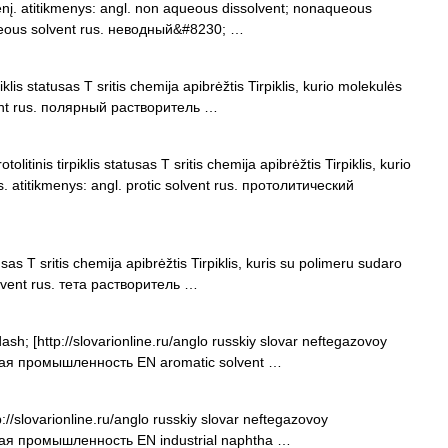
enį. atitikmenys: angl. non aqueous dissolvent; nonaqueous
ueous solvent rus. неводный&#8230; …
iklis statusas T sritis chemija apibrėžtis Tirpiklis, kurio molekulės
lvent rus. полярный растворитель …
tolitinis tirpiklis statusas T sritis chemija apibrėžtis Tirpiklis, kurio
s. atitikmenys: angl. protic solvent rus. протолитический
usas T sritis chemija apibrėžtis Tirpiklis, kuris su polimeru sudaro
 solvent rus. тета растворитель …
h; [http://slovarionline.ru/anglo russkiy slovar neftegazovoy
вая промышленность EN aromatic solvent …
//slovarionline.ru/anglo russkiy slovar neftegazovoy
вая промышленность EN industrial naphtha …