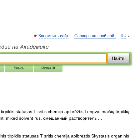
Запомнить сайт
Словарь на свой сайт
RU
едии на Академике
Найти!
Книги
Игры ⚽
irpiklis statusas T sritis chemija apibrėžtis Lengvai maišių tirpiklių
lvent; mixed solvent rus. смешанный растворитель …
s tirpiklis statusas T sritis chemija apibrėžtis Skystasis organinis