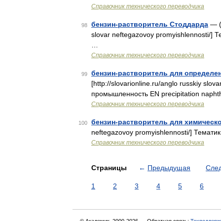
Справочник технического переводчика
бензин-растворитель Стоддарда
— (д
98
slovar neftegazovoy promyishlennosti/
…
Справочник технического переводчика
бензин-растворитель для определен
99
[http://slovarionline.ru/anglo russkiy sl
промышленность EN precipitation naph
Справочник технического переводчика
бензин-растворитель для химическо
100
neftegazovoy promyishlennosti/] Темат
Справочник технического переводчика
Страницы
←
Предыдущая
Сле
1
2
3
4
5
6