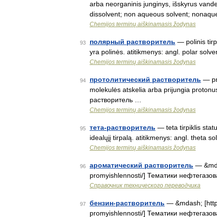
arba neorganinis junginys, išskyrus vand
dissolvent; non aqueous solvent; nonaq
Chemijos terminų aiškinamasis žodynas
полярный растворитель
— polinis tirp
93
yra polinės. atitikmenys: angl. polar so
Chemijos terminų aiškinamasis žodynas
протолитический растворитель
— pro
94
molekulės atskelia arba prijungia protonu
растворитель …
Chemijos terminų aiškinamasis žodynas
тета-растворитель
— teta tirpiklis stat
95
idealųjį tirpalą. atitikmenys: angl. theta
Chemijos terminų aiškinamasis žodynas
ароматический растворитель
— &mdas
96
promyishlennosti/] Тематики нефтегазо
Справочник технического переводчика
бензин-растворитель
— &mdash; [http:
97
promyishlennosti/] Тематики нефтегазо