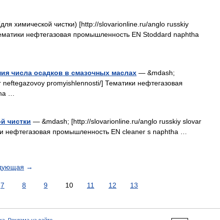
ля химической чистки) [http://slovarionline.ru/anglo russkiy
] Тематики нефтегазовая промышленность EN Stoddard naphtha
ия числа осадков в смазочных маслах
— &mdash;
ovar neftegazovoy promyishlennosti/] Тематики нефтегазовая
tha …
й чистки
— &mdash; [http://slovarionline.ru/anglo russkiy slovar
ики нефтегазовая промышленность EN cleaner s naphtha …
дующая
→
7
8
9
10
11
12
13