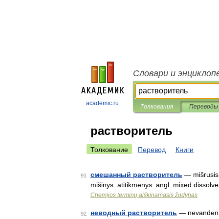
Словари и энциклоп
academic.ru
Толкования
Переводы
растворитель
Толкование
Перевод
Книги
смешанный растворитель
— mišrusis t
91
mišinys. atitikmenys: angl. mixed disso
Chemijos terminų aiškinamasis žodynas
неводный растворитель
— nevandenini
92