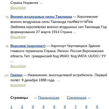
Страна Норвегия …
Википедия
Военно-воздушные силы Таиланда
— Королевские
98
военно воздушные силы Таиланда กองทัพอากาศไทย
Эмблема королевских военно воздушных сил Таиланда Год
формирования 27 марта 1914 Страна …
Википедия
Воронеж (аэропорт)
— Аэропорт Чертовицкое Здание
99
главного терминала Страна: Регион: Россия Воронежская
область Тип: гражданский Код ИКАО: Код ИАТА: UUOO / УУ
…
Википедия
Грипен
— Назначение: многоцелевой истребитель Первый
100
полёт: 9 декабря 1988 года …
Википедия
Страницы
←
Предыдущая
Следующая
→
1
2
3
4
5
6
7
8
9