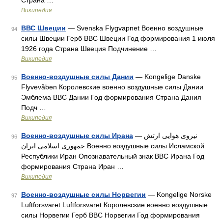
Страна …
Википедия
ВВС Швеции
— Svenska Flygvapnet Военно воздушные
94
силы Швеции Герб ВВС Швеции Год формирования 1 июля
1926 года Страна Швеция Подчинение …
Википедия
Военно-воздушные силы Дании
— Kongelige Danske
95
Flyvevåben Королевские военно воздушные силы Дании
Эмблема ВВС Дании Год формирования Страна Дания
Подч …
Википедия
Военно-воздушные силы Ирана
— نیروی هوایی ارتش
96
جمهوری اسلامی ایران Военно воздушные силы Исламской
Республики Иран Опознавательный знак ВВС Ирана Год
формирования Страна Иран …
Википедия
Военно-воздушные силы Норвегии
— Kongelige Norske
97
Luftforsvaret Luftforsvaret Королевские военно воздушные
силы Норвегии Герб ВВС Норвегии Год формирования