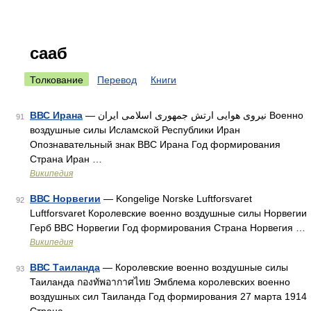
сааб
Толкование
Перевод
Книги
ВВС Ирана
— نیروی هوایی ارتش جمهوری اسلامی ایران Военно
91
воздушные силы Исламской Республики Иран
Опознавательный знак ВВС Ирана Год формирования
Страна Иран …
Википедия
ВВС Норвегии
— Kongelige Norske Luftforsvaret
92
Luftforsvaret Королевские военно воздушные силы Норвегии
Герб ВВС Норвегии Год формирования Страна Норвегия …
Википедия
ВВС Таиланда
— Королевские военно воздушные силы
93
Таиланда กองทัพอากาศไทย Эмблема королевских военно
воздушных сил Таиланда Год формирования 27 марта 1914