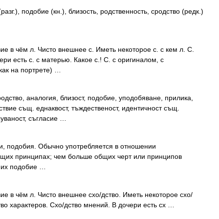
азг.), подобие (кн.), близость, родственность, сродство (редк.)
ие в чём л. Чисто внешнее с. Иметь некоторое с. с кем л. С.
ери есть с. с матерью. Какое с.! С. с оригиналом, с
как на портрете) …
одство, аналогия, близост, подобие, уподобяване, прилика,
твие същ. еднаквост, тъждественост, идентичност същ.
суваност, съгласие …
, подобия. Обычно употребляется в отношении
бщих принципах; чем больше общих черт или принципов
 их подобие …
ие в чём л. Чисто внешнее схо/дство. Иметь некоторое схо/
ство характеров. Схо/дство мнений. В дочери есть сх …