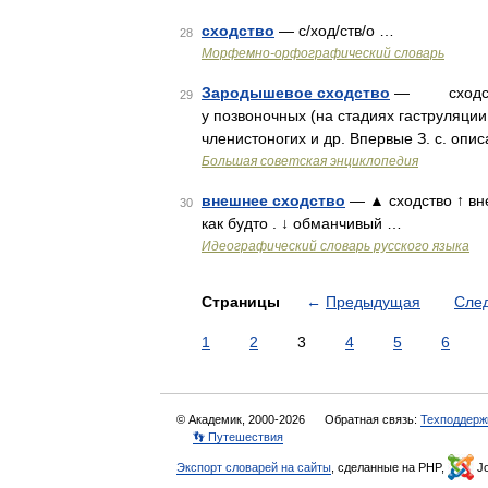
сходство
— с/ход/ств/о …
28
Морфемно-орфографический словарь
Зародышевое сходство
— сходство 
29
у позвоночных (на стадиях гаструляци
членистоногих и др. Впервые З. с. опи
Большая советская энциклопедия
внешнее сходство
— ▲ сходство ↑ внеш
30
как будто . ↓ обманчивый …
Идеографический словарь русского языка
Страницы
←
Предыдущая
Сле
1
2
3
4
5
6
© Академик, 2000-2026
Обратная связь:
Техподдерж
👣 Путешествия
Экспорт словарей на сайты
, сделанные на PHP,
Jo