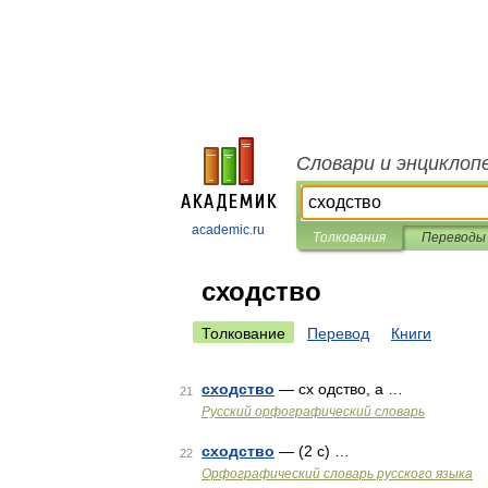
Словари и энциклоп
academic.ru
Толкования
Переводы
сходство
Толкование
Перевод
Книги
сходство
— сх одство, а …
21
Русский орфографический словарь
сходство
— (2 с) …
22
Орфографический словарь русского языка