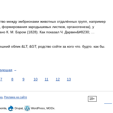
между эмбрионами животных отдалённых групп, например
и, формирования зародышевых листков, органогенеза), у
сано К. М. Бэром (1828). Как показал Ч. Дарвин&#8230; …
ний облик &LT; &GT; родство сойти за кого что. будто. как бы.
дующая
→
7
8
9
10
11
12
13
ка
,
Реклама на сайте
18+
omla,
Drupal,
WordPress, MODx.