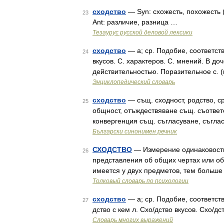
сходство
— Syn: схожесть, похожесть (р
23
Ant: различие, разница …
Тезаурус русской деловой лексики
сходство
— а; ср. Подобие, соответств
24
вкусов. С. характеров. С. мнений. В доч
действительностью. Поразительное с. (
Энциклопедический словарь
сходство
— същ. сходност, родство, ср
25
общност, отъждествяване същ. съответс
конвергенция същ. съгласуване, съгла
Български синонимен речник
СХОДСТВО
— Измерение одинаковости
26
представления об общих чертах или о
имеется у двух предметов, тем больше
Толковый словарь по психологии
сходство
— а; ср. Подобие, соответств
27
дство с кем л. Схо/дство вкусов. Схо/д
Словарь многих выражений