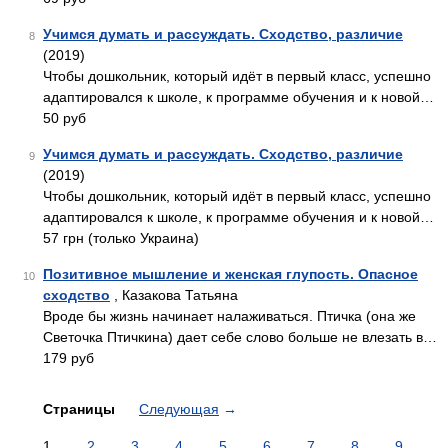
Учимся думать и рассуждать. Сходство, различие
8
(2019)
Чтобы дошкольник, который идёт в первый класс, успешно
адаптировался к школе, к программе обучения и к новой…
50 руб
Учимся думать и рассуждать. Сходство, различие
9
(2019)
Чтобы дошкольник, который идёт в первый класс, успешно
адаптировался к школе, к программе обучения и к новой…
57 грн (только Украина)
Позитивное мышление и женская глупость. Опасное
10
сходство
, Казакова Татьяна
Вроде бы жизнь начинает налаживаться. Птичка (она же
Светочка Птичкина) дает себе слово больше не влезать в…
179 руб
Страницы
Следующая
→
1
2
3
4
5
6
7
8
9