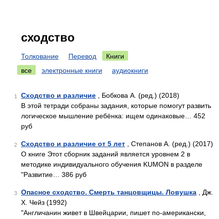
сходство
Толкование
Перевод
Книги
все
электронные книги
аудиокниги
Сходство и различие
, Бобкова А. (ред.) (2018)
1
В этой тетради собраны задания, которые помогут развить
логическое мышление ребёнка: ищем одинаковые… 452
руб
Сходство и различие от 5 лет
, Степанов А. (ред.) (2017)
2
О книге Этот сборник заданий является уровнем 2 в
методике индивидуального обучения KUMON в разделе
"Развитие… 386 руб
Опасное сходство. Смерть танцовщицы. Ловушка
, Дж.
3
Х. Чейз (1992)
"Англичанин живет в Швейцарии, пишет по-американски,