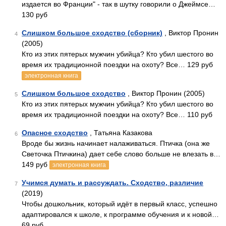
издается во Франции" - так в шутку говорили о Джеймсе…
130 руб
Слишком большое сходство (сборник)
, Виктор Пронин
4
(2005)
Кто из этих пятерых мужчин убийца? Кто убил шестого во
время их традиционной поездки на охоту? Все… 129 руб
электронная книга
Слишком большое сходство
, Виктор Пронин (2005)
5
Кто из этих пятерых мужчин убийца? Кто убил шестого во
время их традиционной поездки на охоту? Все… 110 руб
Опасное сходство
, Татьяна Казакова
6
Вроде бы жизнь начинает налаживаться. Птичка (она же
Светочка Птичкина) дает себе слово больше не влезать в…
149 руб
электронная книга
Учимся думать и рассуждать. Сходство, различие
7
(2019)
Чтобы дошкольник, который идёт в первый класс, успешно
адаптировался к школе, к программе обучения и к новой…
69 руб