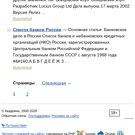
Разработчик Lucius Group Ltd Дата выпуска 17 марта 2002
Версия Релиз …
Википедия
Список банков России
— Основная статья: Банковское
10
дело в России Список банков и небанковских кредитных
организаций (НКО) России, зарегистрированных
Центральным банком Российской Федерации и
Государственным банком СССР с августа 1988 года.
#&#160;А Б В Г Д Е Ё Ж З …
Википедия
Страницы
Следующая
→
1
2
© Академик, 2000-2026
18+
Обратная связь:
Техподдержка
,
Реклама на сайте
👣 Путешествия
Экспорт словарей на сайты
, сделанные на PHP,
Joomla,
Drupal,