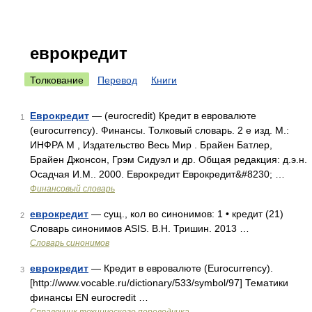
еврокредит
Толкование
Перевод
Книги
Еврокредит
— (eurocredit) Кредит в евровалюте
1
(eurocurrency). Финансы. Толковый словарь. 2 е изд. М.:
ИНФРА М , Издательство Весь Мир . Брайен Батлер,
Брайен Джонсон, Грэм Сидуэл и др. Общая редакция: д.э.н.
Осадчая И.М.. 2000. Еврокредит Еврокредит&#8230; …
Финансовый словарь
еврокредит
— сущ., кол во синонимов: 1 • кредит (21)
2
Словарь синонимов ASIS. В.Н. Тришин. 2013 …
Словарь синонимов
еврокредит
— Кредит в евровалюте (Eurocurrency).
3
[http://www.vocable.ru/dictionary/533/symbol/97] Тематики
финансы EN eurocredit …