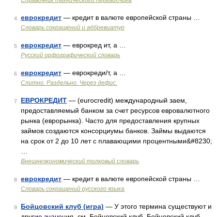
Справочник технического переводчика
еврокредит
— кредит в валюте европейской страны …
4
Словарь сокращений и аббревиатур
еврокредит
— еврокред ит, а …
5
Русский орфографический словарь
еврокредит
— еврокреди/т, а …
6
Слитно. Раздельно. Через дефис.
ЕВРОКРЕДИТ
— (eurocredit) международный заем,
7
предоставляемый банком за счет ресурсов евровалютного
рынка (еврорынка). Часто для предоставления крупных
займов создаются консорциумы банков. Займы выдаются
на срок от 2 до 10 лет с плавающими процентными&#8230;
…
Внешнеэкономический толковый словарь
еврокредит
— кредит в валюте европейской страны …
8
Словарь сокращений русского языка
Бойцовский клуб (игра)
— У этого термина существуют и
9
другие значения, см. Бойцовский клуб. Бойцовский клуб