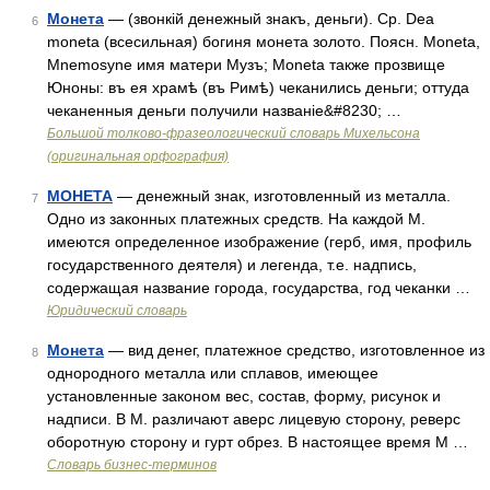
Монета
— (звонкій денежный знакъ, деньги). Ср. Dea
6
moneta (всесильная) богиня монета золото. Поясн. Moneta,
Mnemosyne имя матери Музъ; Moneta также прозвище
Юноны: въ ея храмѣ (въ Римѣ) чеканились деньги; оттуда
чеканенныя деньги получили названіе&#8230; …
Большой толково-фразеологический словарь Михельсона
(оригинальная орфография)
МОНЕТА
— денежный знак, изготовленный из металла.
7
Одно из законных платежных средств. На каждой М.
имеются определенное изображение (герб, имя, профиль
государственного деятеля) и легенда, т.е. надпись,
содержащая название города, государства, год чеканки …
Юридический словарь
Монета
— вид денег, платежное средство, изготовленное из
8
однородного металла или сплавов, имеющее
установленные законом вес, состав, форму, рисунок и
надписи. В М. различают аверс лицевую сторону, реверс
оборотную сторону и гурт обрез. В настоящее время М …
Словарь бизнес-терминов