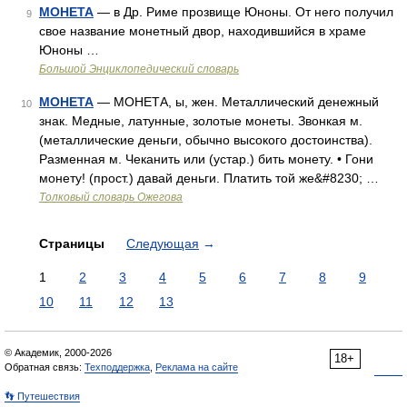
МОНЕТА
— в Др. Риме прозвище Юноны. От него получил
9
свое название монетный двор, находившийся в храме
Юноны …
Большой Энциклопедический словарь
МОНЕТА
— МОНЕТА, ы, жен. Металлический денежный
10
знак. Медные, латунные, золотые монеты. Звонкая м.
(металлические деньги, обычно высокого достоинства).
Разменная м. Чеканить или (устар.) бить монету. • Гони
монету! (прост.) давай деньги. Платить той же&#8230; …
Толковый словарь Ожегова
Страницы
Следующая
→
1
2
3
4
5
6
7
8
9
10
11
12
13
© Академик, 2000-2026
18+
Обратная связь:
Техподдержка
,
Реклама на сайте
👣 Путешествия