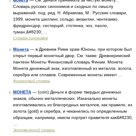
монета
— См. деньги принимать за чистую монету...
3
Словарь русских синонимов и сходных по смыслу
выражений. под. ред. Н. Абрамова, М.: Русские словари,
1999. монета шиллинг, сольдо, византин, чентезимо,
фридрихсдор, сестерций, стотинка, чох, паоло,
туман,&#8230; …
Словарь синонимов
Монета
— в Древнем Риме храм Юноны, при котором был
4
открыт первый монетный двор. См. также: Древнеримский
пантеон Монеты Финансовый словарь Финам. Монета
Монета денежный знак, изготовленный из металла: золота,
серебра или сплавов. Современные монеты имеют …
Финансовый словарь
МОНЕТА
— (coin) Деньги в форме твердых денежных
5
знаков, обычно металлических. Изначально монеты
изготавливались из благородных металлов, как правило, из
золота (gold) и серебра, и чеканились по определенным
образцам, например, имели портрет правителя как&#8230;
…
Экономический словарь