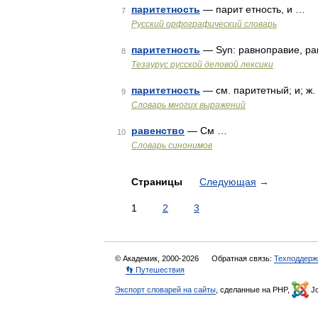
паритетность
— парит етность, и …
7
Русский орфографический словарь
паритетность
— Syn: равноправие, ра
8
Тезаурус русской деловой лексики
паритетность
— см. паритетный; и; ж.
9
Словарь многих выражений
равенство
— См …
10
Словарь синонимов
Страницы
Следующая
→
1
2
3
© Академик, 2000-2026
Обратная связь:
Техподдерж
👣 Путешествия
Экспорт словарей на сайты
, сделанные на PHP,
Jo