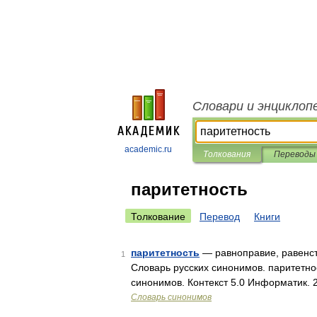
Словари и энциклоп
academic.ru
Толкования
Переводы
паритетность
Толкование
Перевод
Книги
паритетность
— равноправие, равенств
1
Словарь русских синонимов. паритетнос
синонимов. Контекст 5.0 Информатик.
Словарь синонимов