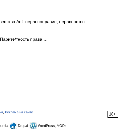
венство Ant: неравноправие, неравенство …
 Парите/тность права …
ка
,
Реклама на сайте
18+
omla,
Drupal,
WordPress, MODx.