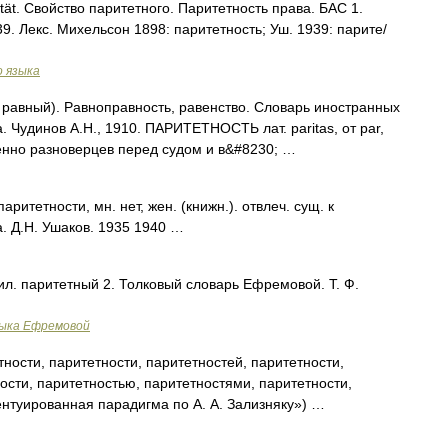
rität. Свойство паритетного. Паритетность права. БАС 1.
9. Лекс. Михельсон 1898: паритетность; Уш. 1939: парите/
о языка
ar равный). Равноправность, равенство. Словарь иностранных
. Чудинов А.Н., 1910. ПАРИТЕТНОСТЬ лат. paritas, от par,
енно разноверцев перед судом и в&#8230; …
тетности, мн. нет, жен. (книжн.). отвлеч. сущ. к
. Д.Н. Ушаков. 1935 1940 …
ил. паритетный 2. Толковый словарь Ефремовой. Т. Ф.
зыка Ефремовой
ности, паритетности, паритетностей, паритетности,
ости, паритетностью, паритетностями, паритетности,
ентуированная парадигма по А. А. Зализняку») …