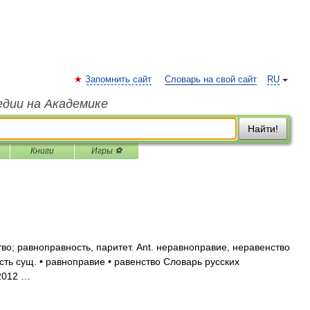
Запомнить сайт
Словарь на свой сайт
RU
едии на Академике
Найти!
Книги
Игры ⚽
о; равноправность, паритет. Ant. неравноправие, неравенство
ть сущ. • равноправие • равенство Словарь русских
 2012 …