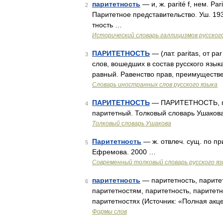
паритетность
— и, ж. parité f, нем. Pa
2
Паритетное представительство. Уш. 193
тность …
Исторический словарь галлицизмов русског
ПАРИТЕТНОСТЬ
— (лат. paritas, от p
3
слов, вошедших в состав русского языка
равный. Равенство прав, преимуществ
Словарь иностранных слов русского языка
ПАРИТЕТНОСТЬ
— ПАРИТЕТНОСТЬ, пари
4
паритетный. Толковый словарь Ушакова
Толковый словарь Ушакова
Паритетность
— ж. отвлеч. сущ. по пр
5
Ефремова. 2000 …
Современный толковый словарь русского я
паритетность
— паритетность, паритет
6
паритетностям, паритетность, паритетн
паритетностях (Источник: «Полная акц
Формы слов