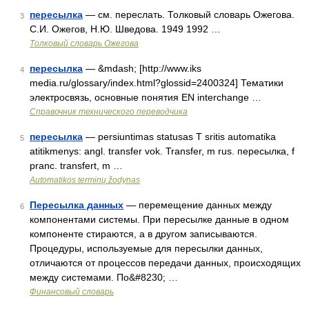
пересылка
— см. переслать. Толковый словарь Ожегова.
3
С.И. Ожегов, Н.Ю. Шведова. 1949 1992 …
Толковый словарь Ожегова
пересылка
— &mdash; [http://www.iks
4
media.ru/glossary/index.html?glossid=2400324] Тематики
электросвязь, основные понятия EN interchange …
Справочник технического переводчика
пересылка
— persiuntimas statusas T sritis automatika
5
atitikmenys: angl. transfer vok. Transfer, m rus. пересылка, f
pranc. transfert, m …
Automatikos terminų žodynas
Пересылка данных
— перемещение данных между
6
компонентами системы. При пересылке данные в одном
компоненте стираются, а в другом записываются.
Процедуры, используемые для пересылки данных,
отличаются от процессов передачи данных, происходящих
между системами. По&#8230; …
Финансовый словарь