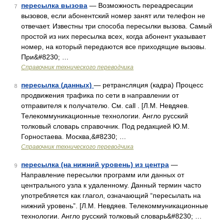
пересылка вызова
— Возможность переадресации
7
вызовов, если абонентский номер занят или телефон не
отвечает. Известны три способа пересылки вызова. Самый
простой из них пересылка всех, когда абонент указывает
номер, на который передаются все приходящие вызовы.
При&#8230; …
Справочник технического переводчика
пересылка (данных)
— ретрансляция (кадра) Процесс
8
продвижения трафика по сети в направлении от
отправителя к получателю. См. call . [Л.М. Невдяев.
Телекоммуникационные технологии. Англо русский
толковый словарь справочник. Под редакцией Ю.М.
Горностаева. Москва,&#8230; …
Справочник технического переводчика
пересылка (на нижний уровень) из центра
—
9
Направление пересылки программ или данных от
центрального узла к удаленному. Данный термин часто
употребляется как глагол, означающий “пересылать на
нижний уровень”. [Л.М. Невдяев. Телекоммуникационные
технологии. Англо русский толковый словарь&#8230; …