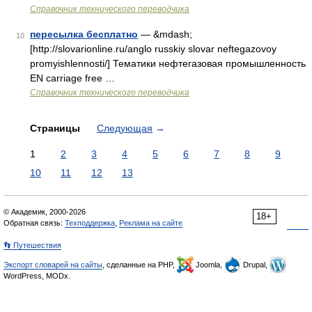
Справочник технического переводчика
пересылка бесплатно
— &mdash;
10
[http://slovarionline.ru/anglo russkiy slovar neftegazovoy
promyishlennosti/] Тематики нефтегазовая промышленность
EN carriage free …
Справочник технического переводчика
Страницы
Следующая
→
1
2
3
4
5
6
7
8
9
10
11
12
13
© Академик, 2000-2026
18+
Обратная связь:
Техподдержка
,
Реклама на сайте
👣 Путешествия
Экспорт словарей на сайты
, сделанные на PHP,
Joomla,
Drupal,
WordPress, MODx.