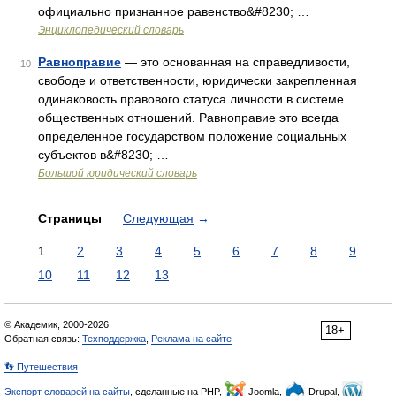
официально признанное равенство&#8230; …
Энциклопедический словарь
Равноправие
— это основанная на справедливости,
10
свободе и ответственности, юридически закрепленная
одинаковость правового статуса личности в системе
общественных отношений. Равноправие это всегда
определенное государством положение социальных
субъектов в&#8230; …
Большой юридический словарь
Страницы
Следующая
→
1
2
3
4
5
6
7
8
9
10
11
12
13
© Академик, 2000-2026
18+
Обратная связь:
Техподдержка
,
Реклама на сайте
👣 Путешествия
Экспорт словарей на сайты
, сделанные на PHP,
Joomla,
Drupal,