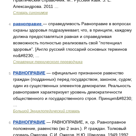
Практический справочник. М.: Русский язык. З. Е.
Александрова. 2011 …
Словарь синонимов
равноправие
— справедливость Равноправие в вопросах
4
охраны здоровья подразумевает, что, в принципе, каждому
должна предоставляться равная и справедливая
возможность полностью реализовать свой “потенциал
здоровья”. [Англо русский глоссарий основных терминов
по&#8230; …
Справочник технического переводчика
РАВНОПРАВИЕ
— официально признанное равенство
5
граждан (подданных) перед государством, законом, судом;
один из существенных элементов демократии. Реальность
равноправия характеризует уровень демократичности
общественного и государственного строя. Принцип&#8230;
…
Большой Энциклопедический словарь
РАВНОПРАВИЕ
— РАВНОПРАВИЕ, я, ср. Равноправное
6
положение, равенство (во 2 знач.). Р. граждан. Толковый
словарь Ожегова. С.И. Ожегов, Н.Ю. Шведова. 1949 1992 …