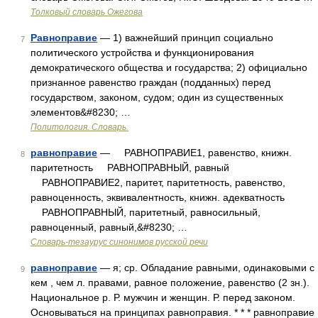
Толковый словарь Ожегова
Равноправие
— 1) важнейший принцип социально
7
политического устройства и функционирования
демократического общества и государства; 2) официально
признанное равенство граждан (подданных) перед
государством, законом, судом; один из существенных
элементов&#8230; …
Политология. Словарь.
равноправие
— РАВНОПРАВИЕ1, равенство, книжн.
8
паритетность РАВНОПРАВНЫЙ, равный
РАВНОПРАВИЕ2, паритет, паритетность, равенство,
равноценность, эквивалентность, книжн. адекватность
РАВНОПРАВНЫЙ, паритетный, равносильный,
равноценный, равный,&#8230; …
Словарь-тезаурус синонимов русской речи
равноправие
— я; ср. Обладание равными, одинаковыми с
9
кем , чем л. правами, равное положение, равенство (2 зн.).
Национальное р. Р. мужчин и женщин. Р. перед законом.
Основываться на принципах равноправия. * * * равноправие