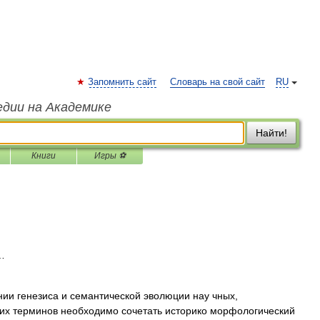
Запомнить сайт
Словарь на свой сайт
RU
едии на Академике
Найти!
Книги
Игры ⚽
…
ии генезиса и семантической эволюции нау чных,
ких терминов необходимо сочетать историко морфологический