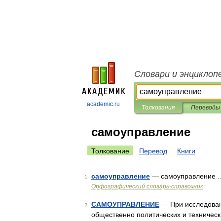
Словари и энциклоп
academic.ru
Толкования
Переводы
самоуправление
Толкование
Перевод
Книги
самоуправление
— самоуправление 
1
Орфографический словарь-справочник
САМОУПРАВЛЕНИЕ
— При исследован
2
общественно политических и техничес