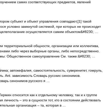
 изучением самих соответствующих предметов, явлений
ором субъект и объект управления совпадают,[1] такой
ося условно замкнутой системой, при которых не происходит
 целеполагание осуществляется самим объектом&#8230; …
 территориальной общности, организации или коллектива,
енами либо через выборные органы, либо непосредственно.
имы: Общественное самоуправление См. также:&#8230; …
ика; автокефалия, самостоятельность, суверенитет, гомруль,
ь. Ant. зависимость Словарь русских синонимов.
оварь синонимов русского я …
Термин относится как к отдельному человеку, так и к группе
 личность – это в сущности тот, кто в состоянии действовать
тельная организация – та, которая в …