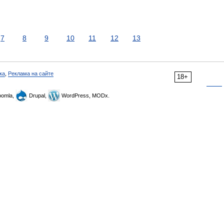
7
8
9
10
11
12
13
ка
,
Реклама на сайте
18+
omla,
Drupal,
WordPress, MODx.