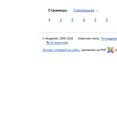
Страницы
Следующая
→
1
2
3
4
5
6
© Академик, 2000-2026
Обратная связь:
Техподдерж
👣 Путешествия
Экспорт словарей на сайты
, сделанные на PHP,
Jo