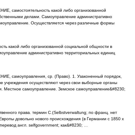
Е, самостоятельность какой либо организованной
обственными делами. Самоуправление административно
амоуправление. Осуществляется через различные формы
сть какой либо организованной социальной общности в
моуправление административно территориальных единиц
, самоуправления, ср. (Право). 1. Узаконенный порядок,
ые учреждения осуществляют через свои выборные органы
и. Местное самоуправление. Земское самоуправление&#8230;
венного права. термин С.(Selbstverwaltung; по франц. нет
еЕвропы довольно нового происхождения (в Германии с 1850 х
ет перевод англ. selfgovernment; как&#8230; …