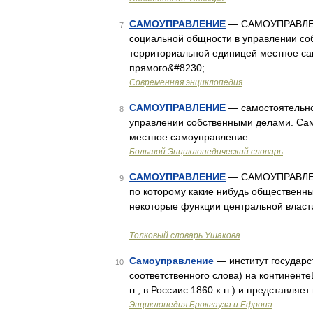
САМОУПРАВЛЕНИЕ
— САМОУПРАВЛЕНИ
7
социальной общности в управлении с
территориальной единицей местное с
прямого&#8230; …
Современная энциклопедия
САМОУПРАВЛЕНИЕ
— самостоятельно
8
управлении собственными делами. Са
местное самоуправление …
Большой Энциклопедический словарь
САМОУПРАВЛЕНИЕ
— САМОУПРАВЛЕНИЕ
9
по которому какие нибудь общественн
некоторые функции центральной власт
…
Толковый словарь Ушакова
Самоуправление
— институт государст
10
соответственного слова) на континент
гг., в Россиис 1860 х гг.) и представля
Энциклопедия Брокгауза и Ефрона