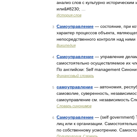
анализ слов с культурно историческим
или&#8230; …
История слов
Самоуправление
— состояние, при кот
3
характер процессов объекта, являющег
непосредственного контроля над ними
Википедия
Самоуправление
— управление делами
4
самостоятельно осуществляемое их чл
По английски: Self management Синон
Финансовый словарь
самоуправление
— автономия, республ
5
самоволие, суверенность, независимост
самоуправление см. независимость Сл
Словарь синонимов
Самоуправление
— (self government) 
6
лиц или к организации. Самостоятельная
по собственному усмотрению. Самостоя
Политология. Словарь.