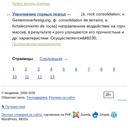
Fizikos terminų žodynas
Упрочнение горных пород
— (a. rock consolidation; н.
10
Gesteinsverfestigung; ф. consolidation de terrains; и.
fortalecimiento de rocas) направленное воздействие на горн.
массив, в результате к рого улучшаются его прочностные и
др. характеристики. Oсуществляется&#8230; …
Геологическая энциклопедия
Страницы
Следующая
→
1
2
3
4
5
6
7
8
9
10
11
12
13
© Академик, 2000-2026
18+
Обратная связь:
Техподдержка
,
Реклама на сайте
👣 Путешествия
Экспорт словарей на сайты
, сделанные на PHP,
Joomla,
Drupal,
WordPress, MODx.