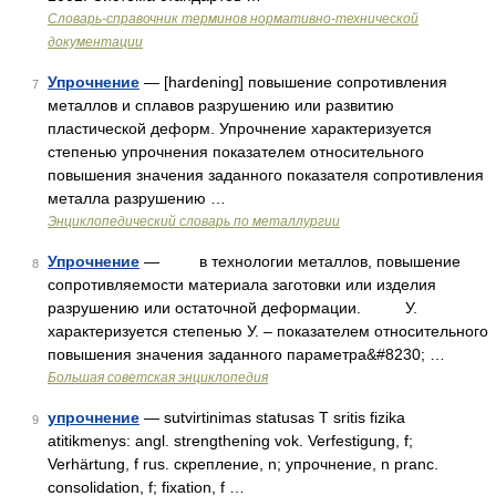
Словарь-справочник терминов нормативно-технической
документации
Упрочнение
— [hardening] повышение сопротивления
7
металлов и сплавов разрушению или развитию
пластической деформ. Упрочнение характеризуется
степенью упрочнения показателем относительного
повышения значения заданного показателя сопротивления
металла разрушению …
Энциклопедический словарь по металлургии
Упрочнение
— в технологии металлов, повышение
8
сопротивляемости материала заготовки или изделия
разрушению или остаточной деформации. У.
характеризуется степенью У. – показателем относительного
повышения значения заданного параметра&#8230; …
Большая советская энциклопедия
упрочнение
— sutvirtinimas statusas T sritis fizika
9
atitikmenys: angl. strengthening vok. Verfestigung, f;
Verhärtung, f rus. скрепление, n; упрочнение, n pranc.
consolidation, f; fixation, f …