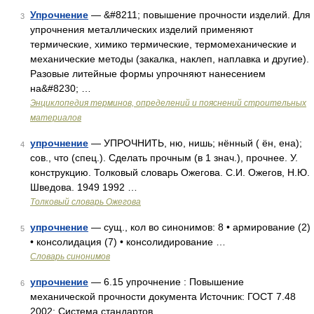
Упрочнение
— &#8211; повышение прочности изделий. Для
3
упрочнения металлических изделий применяют
термические, химико термические, термомеханические и
механические методы (закалка, наклеп, наплавка и другие).
Разовые литейные формы упрочняют нанесением
на&#8230; …
Энциклопедия терминов, определений и пояснений строительных
материалов
упрочнение
— УПРОЧНИТЬ, ню, нишь; нённый ( ён, ена);
4
сов., что (спец.). Сделать прочным (в 1 знач.), прочнее. У.
конструкцию. Толковый словарь Ожегова. С.И. Ожегов, Н.Ю.
Шведова. 1949 1992 …
Толковый словарь Ожегова
упрочнение
— сущ., кол во синонимов: 8 • армирование (2)
5
• консолидация (7) • консолидирование …
Словарь синонимов
упрочнение
— 6.15 упрочнение : Повышение
6
механической прочности документа Источник: ГОСТ 7.48
2002: Система стандартов …