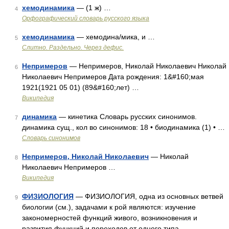
хемодинамика
— (1 ж) …
4
Орфографический словарь русского языка
хемодинамика
— хемодина/мика, и …
5
Слитно. Раздельно. Через дефис.
Непримеров
— Непримеров, Николай Николаевич Николай
6
Николаевич Непримеров Дата рождения: 1&#160;мая
1921(1921 05 01) (89&#160;лет) …
Википедия
динамика
— кинетика Словарь русских синонимов.
7
динамика сущ., кол во синонимов: 18 • биодинамика (1) • …
Словарь синонимов
Непримеров, Николай Николаевич
— Николай
8
Николаевич Непримеров …
Википедия
ФИЗИОЛОГИЯ
— ФИЗИОЛОГИЯ, одна из основных ветвей
9
биологии (см.), задачами к рой являются: изучение
закономерностей функций живого, возникновения и
развития функций и переходов от одного типа