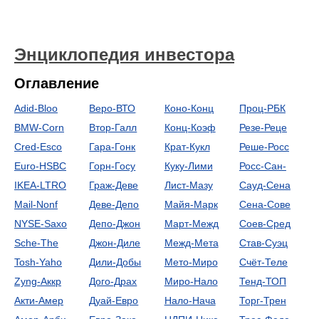
Энциклопедия инвестора
Оглавление
Adid-Bloo
Веро-ВТО
Коно-Конц
Проц-РБК
BMW-Corn
Втор-Галл
Конц-Коэф
Резе-Реце
Cred-Esco
Гара-Гонк
Крат-Кукл
Реше-Росс
Euro-HSBC
Горн-Госу
Куку-Лими
Росс-Сан-
IKEA-LTRO
Граж-Деве
Лист-Мазу
Сауд-Сена
Mail-Nonf
Деве-Депо
Майя-Марк
Сена-Сове
NYSE-Saxo
Депо-Джон
Март-Межд
Соев-Сред
Sche-The
Джон-Диле
Межд-Мета
Став-Суэц
Tosh-Yaho
Дили-Добы
Мето-Миро
Счёт-Теле
Zyng-Аккр
Дого-Драх
Миро-Нало
Тенд-ТОП
Акти-Амер
Дуай-Евро
Нало-Нача
Торг-Трен