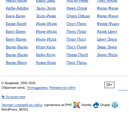
Амор-Арби
Евро-Зако
НДПИ-Нике
Трес-Феде
Арби-Аффи
Зало-Золо
Нико-Олов
Феде-Феде
Бага-Бедн
Золо-Инве
Опер-Офшо
Феде-Финл
Беже-Бинб
Инде-Инде
Охот-Пенс
Фирм-Фьюч
Биот-Брен
Инде-Индо
Пенс-Плат
Хедж-Цент
Брет-Валю
Инду-Испа
Плат-Пост
Цент-Эдуа
Валю-Валю
Итал-Ката
Пост-Прей
Эква-Энер
Валю-Валю
Кейн-Колу
Прем-Проб
Энер-Япон
Валю-Венч
Коми-Конк
Прог-Проц
© Академик, 2000-2026
18+
Обратная связь:
Техподдержка
,
Реклама на сайте
👣 Путешествия
Экспорт словарей на сайты
, сделанные на PHP,
Joomla,
Drupal,
WordPress, MODx.