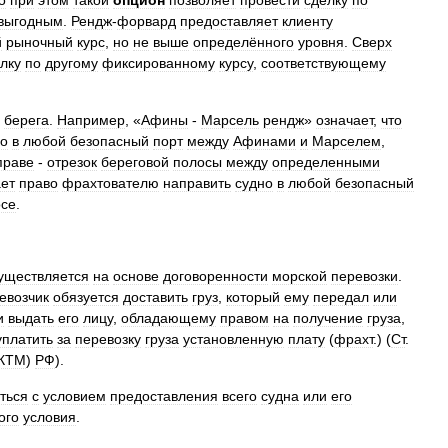
о
при
этом
такой
опцион
позволяет
провести
сделку
по
выгодным
.
Рендж
-
форвард
предоставляет
клиенту
й
рыночный
курс
,
но
не
выше
определённого
уровня
.
Сверх
лку
по
другому
фиксированному
курсу
,
соответствующему
берега
.
Например
, «
Афины
-
Марсель
рендж
»
означает
,
что
но
в
любой
безопасный
порт
между
Афинами
и
Марселем
,
праве
-
отрезок
береговой
полосы
между
определенными
ет
право
фрахтователю
направить
судно
в
любой
безопасный
осе
.
уществляется
на
основе
договоренности
морской
перевозки
.
евозчик
обязуется
доставить
груз
,
который
ему
передал
или
и
выдать
его
лицу
,
обладающему
правом
на
получение
груза
,
уплатить
за
перевозку
груза
установленную
плату
(
фрахт
.) (
Ст
.
КТМ
)
РФ
).
ться
с
условием
предоставления
всего
судна
или
его
ого
условия
.