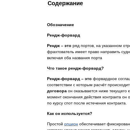
Содержание
Обозначение
Рендж
-
форвард
Рендж
–
это
ряд
портов
,
на
указанном
отр
фрахтователь
имеет
право
направить
суд
включая
оба
названия
порта
Что
такое
рендж
-
форвард
?
Рендж
-
форвард
–
это
форвардное
согла
соответствии
с
которым
расчёт
происходит
договора
он
оказывается
ниже
текущего
момент
окончания
действия
контракта
он
по
курсу
спот
после
истечения
контракта
.
Как
он
используется
?
Простой
опцион
обеспечивает
фиксирова