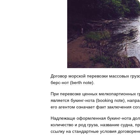
Договор
морской
перевозки
массовых
груз
берс
-
нот
(
berth
note
).
При
перевозке
ценных
мелкопартионных
г
является
букинг
-
нота
(
booking
note
),
напра
его
агентом
означает
факт
заключения
со
Надлежаще
оформленная
букинг
-
нота
до
количество
и
род
груза
,
название
судна
,
пр
ссылку
на
стандартные
условия
договорен