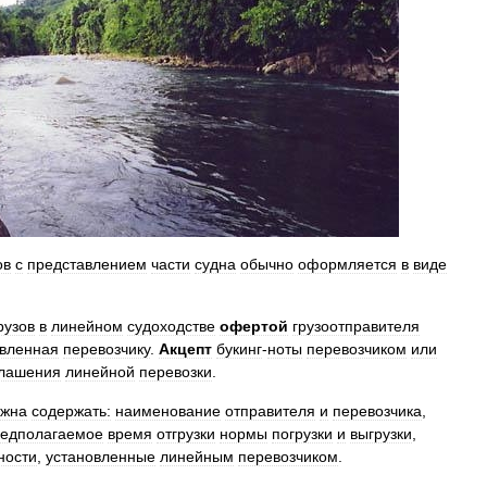
ов
с
представлением
части
судна
обычно
оформляется
в
виде
рузов
в
линейном
судоходстве
офертой
грузоотправителя
вленная
перевозчику
.
Акцепт
букинг
-
ноты
перевозчиком
или
глашения
линейной
перевозки
.
лжна
содержать:
наименование
отправителя
и
перевозчика
,
едполагаемое
время
отгрузки
нормы
погрузки
и
выгрузки
,
ности
,
установленные
линейным
перевозчиком
.