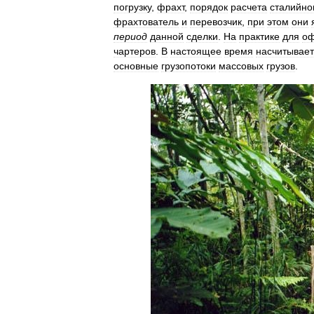
погрузку
,
фрахт
,
порядок
расчета
сталийно
фрахтователь
и
перевозчик
,
при
этом
они
период
данной
сделки
.
На
практике
для
о
чартеров
.
В
настоящее
время
насчитывает
основные
грузопотоки
массовых
грузов
.