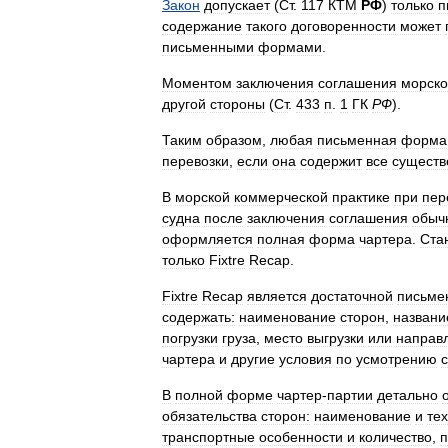
Закон
допускает
(
Ст
.
117
КТМ
РФ
)
только
п
содержание
такого
договоренности
может
письменными
формами
.
Моментом
заключения
соглашения
морск
другой
стороны
(
Ст
.
433
п
.
1
ГК
РФ
).
Таким
образом
,
любая
письменная
форма
перевозки
,
если
она
содержит
все
существ
В
морской
коммерческой
практике
при
пер
судна
после
заключения
соглашения
обыч
оформляется
полная
форма
чартера
.
Ста
только
Fixtre
Recap
.
Fixtre
Recap
является
достаточной
письме
содержать:
наименование
сторон
,
названи
погрузки
груза
,
место
выгрузки
или
направ
чартера
и
другие
условия
по
усмотрению
В
полной
форме
чартер
-
партии
детально
обязательства
сторон:
наименование
и
те
транспортные
особенности
и
количество
,
п