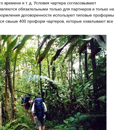
го
времени
и
т
.
д
.
Условия
чартера
согласовывают
являются
обязательными
только
для
партнеров
и
только
на
формления
договоренности
используют
типовые
проформы
ся
свыше
400
проформ
чартеров
,
которые
охватывают
все