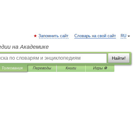
Запомнить сайт
Словарь на свой сайт
RU
едии на Академике
Найти!
Толкования
Переводы
Книги
Игры ⚽