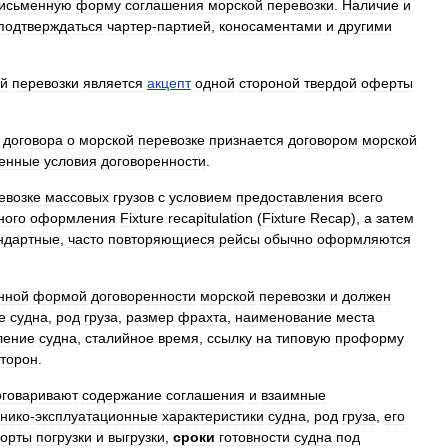
исьменную
форму
соглашения
морской
перевозки
.
Наличие
и
подтверждаться
чартер
-
партией
,
коносаментами
и
другими
ой
перевозки
является
акцепт
одной
стороной
твердой
оферты
договора
о
морской
перевозке
признается
договором
морской
енные
условия
договоренности
.
евозке
массовых
грузов
с
условием
предоставления
всего
ного
оформления
Fixture
recapitulation
(
Fixture
Recap
),
а
затем
ндартные
,
часто
повторяющиеся
рейсы
обычно
оформляются
нной
формой
договоренности
морской
перевозки
и
должен
е
судна
,
род
груза
,
размер
фрахта
,
наименование
места
ление
судна
,
сталийное
время
,
ссылку
на
типовую
проформу
сторон
.
оговаривают
содержание
соглашения
и
взаимные
хнико
-
эксплуатационные
характеристики
судна
,
род
груза
,
его
орты
погрузки
и
выгрузки
,
сроки
готовности
судна
под