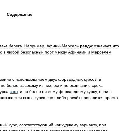
Содержание
езке
берега
.
Например
,
Афины
-
Марсель
рендж
означает
,
что
но
в
любой
безопасный
порт
между
Афинами
и
Марселем
,
шение
с
использованием
двух
форвардных
курсов
,
в
по
более
высокому
из
них
,
если
по
окончанию
срока
курса
спот
,
и
по
более
низкому
форвардному
курсу
,
если
в
оказывается
выше
курса
спот
,
либо
расчёт
проводится
просто
нный
курс
,
соответствующий
наихудшему
варианту
,
при