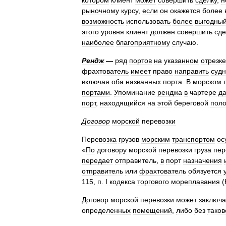
котором
клиент
может
совершить
сделку
,
н
рыночному
курсу
,
если
он
окажется
более
возможность
использовать
более
выгодны
этого
уровня
клиент
должен
совершить
сде
наиболее
благоприятному
случаю
.
Рендж
—
ряд
портов
на
указанном
отрезке
фрахтователь
имеет
право
направить
суд
включая
оба
названных
порта
.
В
морском
портами
.
Упоминание
ренджа
в
чартере
да
порт
,
находящийся
на
этой
береговой
пол
Договор
морской
перевозки
Перевозка
грузов
морским
транспортом
ос
«
По
договору
морской
перевозки
груза
пер
передает
отправитель
,
в
порт
назначения
отправитель
или
фрахтователь
обязуется
115
,
п
.
I
кодекса
торгового
мореплавания
(
Договор
морской
перевозки
может
заключа
определенных
помещений
,
либо
без
таков