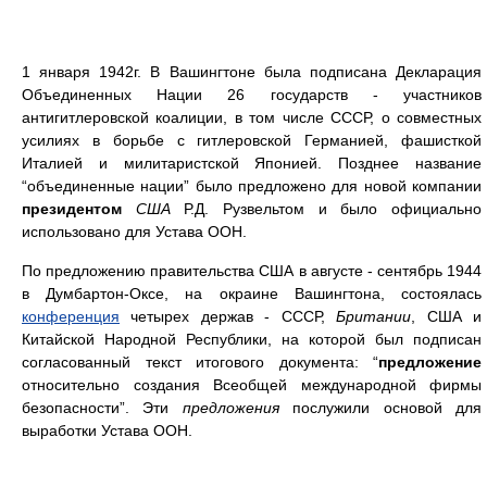
1 января 1942г. В Вашингтоне была подписана Декларация
Объединенных Нации 26 государств - участников
антигитлеровской коалиции, в том числе СССР, о совместных
усилиях в борьбе с гитлеровской Германией, фашисткой
Италией и милитаристской Японией. Позднее название
“объединенные нации” было предложено для новой компании
президентом
США
Р.Д. Рузвельтом и было официально
использовано для Устава ООН.
По предложению правительства США в августе - сентябрь 1944
в Думбартон-Оксе, на окраине Вашингтона, состоялась
конференция
четырех держав - СССР,
Британии
, США и
Китайской Народной Республики, на которой был подписан
согласованный текст итогового документа: “
предложение
относительно создания Всеобщей международной фирмы
безопасности”. Эти
предложения
послужили основой для
выработки Устава ООН.