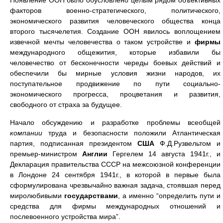
Появление ООН было обусловлено целым рядом объективных
факторов военно-стратегического, политического,
экономического развития человеческого общества конца
второго тысячелетия. Создание ООН явилось воплощением
извечной мечты человечества о таком устройстве и
фирмы
международного общежития, которые избавили бы
человечество от бесконечности череды боевых действий и
обеспечили бы мирные условия жизни народов, их
поступательное продвижение по пути социально-
экономического прогресса, процветания и развития,
свободного от страха за будущее.
Начало обсуждению и разработке проблемы всеобщей
компании
труда и безопасности положили Атлантическая
партия, подписанная президентом
США
Ф.Д.Рузвельтом и
премьер-министром
Англии
Гергелем 14 августа 1941г., и
Декларация правительства СССР на межсоюзной конференции
в Лондоне 24 сентября 1941г., в которой в первые была
сформулирована чрезвычайно важная задача, стоявшая перед
миролюбивыми
государствами
, а именно “определить пути и
средства для фирмы международных отношений и
послевоенного устройства мира”.