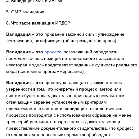
4. Валидация XML и XHTML
5. GMP валидация
6. Что такое валидация ИПДО?
Валидация
– это
придание законной силы, утверждение,
легализация, ратификация (общегражданское право);
Валидация
– это
процесс
, позволяющий определить,
насколько точно с позиций потенциального пользователя
некоторая модель представляет заданные сущности реального
мира (системное программирование);
Валидация
– это
процедура, дающая высокую степень
уверенности в том, что конкретный
процесс
, метод или
система будет последовательно приводить к результатам,
отвечающим заранее установленным критериям
приемлемости; в частности, валидация технологических
процессов проводится с использованием образцов не менее
трех серий реального товара с целью доказательство и
предоставление документального свидетельства, что
процесс
(в пределах установленных параметров) обладает