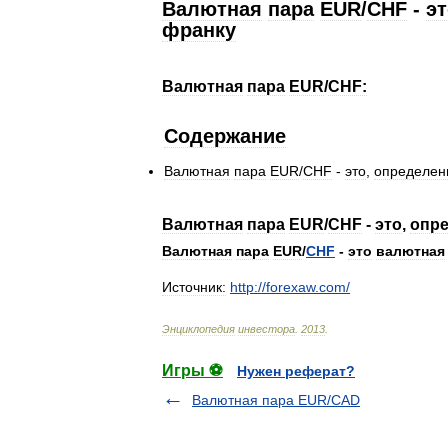
Валютная
пара
EUR
/
CHF
-
эт
франку
Валютная
пара
EUR
/
CHF:
Содержание
Валютная
пара
EUR
/
CHF
-
это
,
определен
Валютная
пара
EUR
/
CHF
-
это
,
опр
Валютная
пара
EUR
/
CHF
-
это
валютная
Источник:
http:
//
forexaw
.
com
/
Энциклопедия
инвестора
.
2013
.
Игры ⚽
Нужен реферат?
Валютная пара EUR/CAD