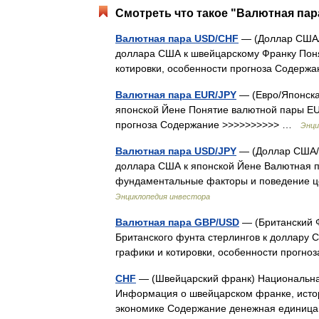
Смотреть что такое "Валютная пар
Валютная пара USD/CHF
— (Доллар США/
доллара США к швейцарскому Франку Поня
котировки, особенности прогноза Содер
Валютная пара EUR/JPY
— (Евро/Японска
японской Йене Понятие валютной пары EUR
прогноза Содержание >>>>>>>>>> …
Энци
Валютная пара USD/JPY
— (Доллар США/Я
доллара США к японской Йене Валютная па
фундаментальные факторы и поведение ц
Энциклопедия инвестора
Валютная пара GBP/USD
— (Британский 
Британского фунта стерлингов к доллару
графики и котировки, особенности прог
CHF
— (Швейцарский франк) Национальная
Информация о швейцарском франке, истор
экономике Содержание денежная единица