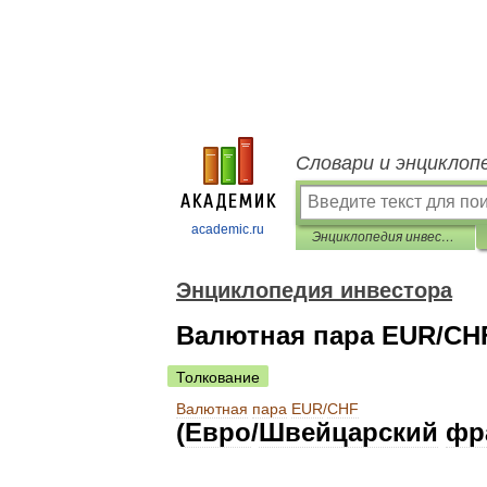
Словари и энциклоп
academic.ru
Энциклопедия инвестора
Энциклопедия инвестора
Валютная пара EUR/CH
Толкование
Валютная
пара
EUR
/
CHF
(
Евро
/
Швейцарский
фр