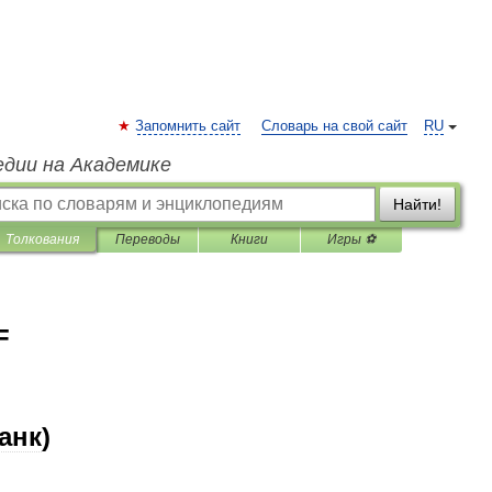
Запомнить сайт
Словарь на свой сайт
RU
едии на Академике
Найти!
Толкования
Переводы
Книги
Игры ⚽
F
анк
)