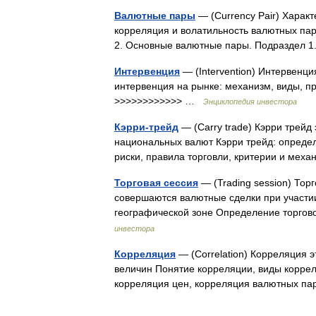
Валютные пары
— (Currency Pair) Харак
корреляция и волатильность валютных пар
2. Основные валютные пары. Подраздел 1.
Интервенция
— (Intervention) Интервенц
интервенция на рынке: механизм, виды, п
>>>>>>>>>>>> …
Энциклопедия инвестора
Кэрри-трейд
— (Carry trade) Кэрри трейд
национальных валют Кэрри трейд: определ
риски, правила торговли, критерии и ме
Торговая сессия
— (Trading session) Тор
совершаются валютные сделки при участи
географической зоне Определение торгов
инвестора
Корреляция
— (Correlation) Корреляция э
величин Понятие корреляции, виды корре
корреляция цен, корреляция валютных 