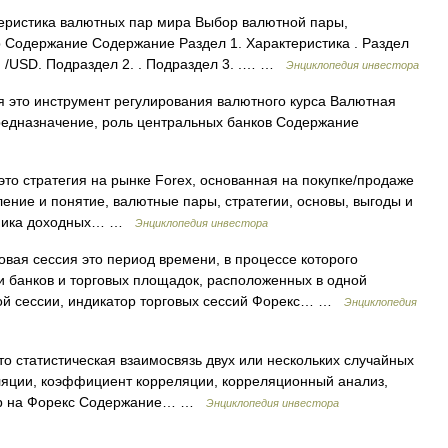
теристика валютных пар мира Выбор валютной пары,
 Содержание Содержание Раздел 1. Характеристика . Раздел
 /USD. Подраздел 2. . Подраздел 3. .… …
Энциклопедия инвестора
ия это инструмент регулирования валютного курса Валютная
редназначение, роль центральных банков Содержание
 это стратегия на рынке Forex, основанная на покупке/продаже
ение и понятие, валютные пары, стратегии, основы, выгоды и
ханика доходных… …
Энциклопедия инвестора
говая сессия это период времени, в процессе которого
и банков и торговых площадок, расположенных в одной
ой сессии, индикатор торговых сессий Форекс… …
Энциклопедия
то статистическая взаимосвязь двух или нескольких случайных
ляции, коэффициент корреляции, корреляционный анализ,
пар на Форекс Содержание… …
Энциклопедия инвестора