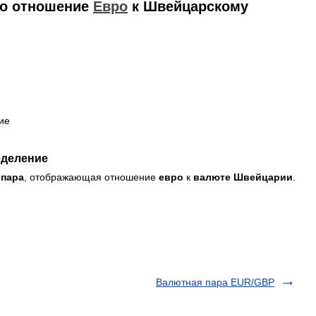
о
отношение
Евро
к
Швейцарскому
ие
еделение
пара
,
отображающая
отношение
евро
к
валюте
Швейцарии
.
Валютная пара EUR/GBP