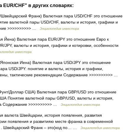
а EUR/CHF" в других словарях:
Швейцарский Франк) Валютная пара USD/CHF это отношение
тие валютной пары USD/CHF, валюты и история, графики и
жание >>>>>>>>>> …
Энциклопедия инвестора
я Йена) Валютная пара EUR/JPY это отношение Евро к
/JPY, валюты и история, графики и котировки, особенности
клопедия инвестора
понская Иена) Валютная пара USD/JPY это отношение
ра USD/JPY: понятие и валюты, история и графики,
ены, тактические рекомендации Содержание >>>>>>>>>> …
Фунт/Доллар США) Валютная пара GBP/USD это отношение
 США Понятие валютной пары GBP/USD, валюты и история,
ноза Содержание >>>>>>>>>> …
Энциклопедия инвестора
 валюта Швейцарии, история появления, развития
ии появления и развитияю месте франка в современной
 . Швейцарский Франк – это(код по… …
Энциклопедия инвестора