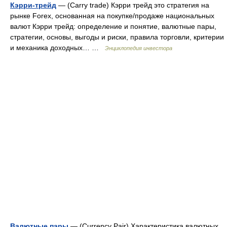
Кэрри-трейд
— (Carry trade) Кэрри трейд это стратегия на
рынке Forex, основанная на покупке/продаже национальных
валют Кэрри трейд: определение и понятие, валютные пары,
стратегии, основы, выгоды и риски, правила торговли, критерии
и механика доходных… …
Энциклопедия инвестора
Валютные пары
— (Currency Pair) Характеристика валютных