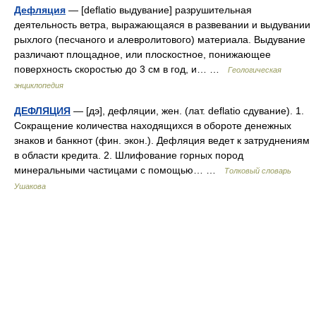
Дефляция
— [deflatio выдувание] разрушительная
деятельность ветра, выражающаяся в развевании и выдувании
рыхлого (песчаного и алевролитового) материала. Выдувание
различают площадное, или плоскостное, понижающее
поверхность скоростью до 3 см в год, и… …
Геологическая
энциклопедия
ДЕФЛЯЦИЯ
— [дэ], дефляции, жен. (лат. deflatio сдувание). 1.
Сокращение количества находящихся в обороте денежных
знаков и банкнот (фин. экон.). Дефляция ведет к затруднениям
в области кредита. 2. Шлифование горных пород
минеральными частицами с помощью… …
Толковый словарь
Ушакова