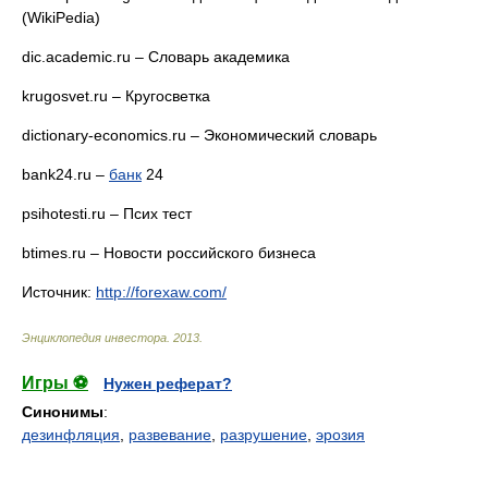
(WikiPedia)
dic.academic.ru – Словарь академика
krugosvet.ru – Кругосветка
dictionary-economics.ru – Экономический словарь
bank24.ru –
банк
24
psihotesti.ru – Псих тест
btimes.ru – Новости российского бизнеса
Источник:
http://forexaw.com/
Энциклопедия инвестора
.
2013
.
Игры ⚽
Нужен реферат?
Синонимы
:
дезинфляция
,
развевание
,
разрушение
,
эрозия