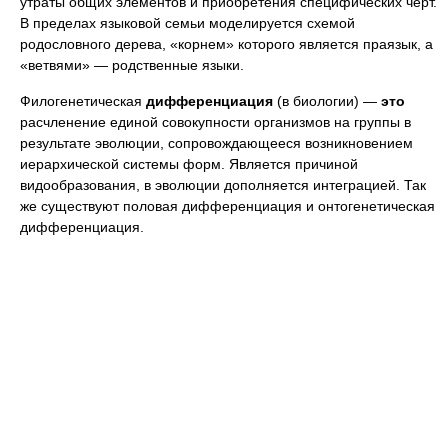
утраты общих элементов и приобретения специфических черт.
В пределах языковой семьи моделируется схемой
родословного дерева, «корнем» которого является праязык, а
«ветвями» — родственные языки.
Филогенетическая
дифференциация
(в биологии) —
это
расчленение единой совокупности организмов на группы в
результате эволюции, сопровождающееся возникновением
иерархической системы форм. Является причиной
видообразования, в эволюции дополняется интеграцией. Так
же существуют половая дифференциация и онтогенетическая
дифференциация.