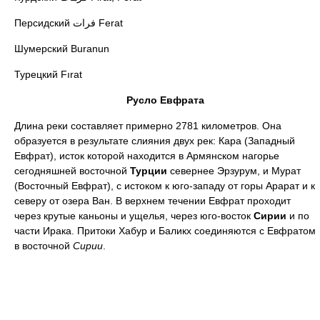
Персидский فرات Ferat
Шумерский Buranun
Турецкий Fırat
Русло Евфрата
Длина реки составляет примерно 2781 километров. Она
образуется в результате слияния двух рек: Кара (Западный
Евфрат), исток которой находится в Армянском нагорье
сегодняшней восточной
Турции
севернее Эрзурум, и Мурат
(Восточный Евфрат), c истоком к юго-западу от горы Арарат и к
северу от озера Ван. В верхнем течении Евфрат проходит
через крутые каньоны и ущелья, через юго-восток
Сирии
и по
части Ирака. Притоки Хабур и Баликх соединяются с Евфратом
в восточной
Сирии
.