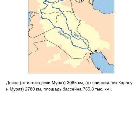
Длина (от истока реки Мурат) 3065 км, (от слияния рек Карасу
и Мурат) 2780 км, площадь бассейна 765,8 тыс. кмІ.