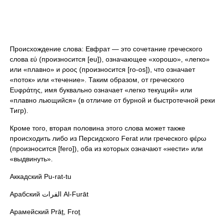
Происхождение слова: Евфрат — это сочетание греческого
слова εύ (произносится [eu]), означающее «хорошо», «легко»
или «плавно» и ροoς (произносится [ro-os]), что означает
«поток» или «течение». Таким образом, от греческого
Ευφράτης, имя буквально означает «легко текущий» или
«плавно льющийся» (в отличие от бурной и быстротечной реки
Тигр).
Кроме того, вторая половина этого слова может также
происходить либо из Персидского Ferat или греческого φέρω
(произносится [fero]), оба из которых означают «нести» или
«выдвинуть».
Аккадский Pu-rat-tu
Арабский الفرات Al-Furāt
Арамейский Prāṯ, Froṯ