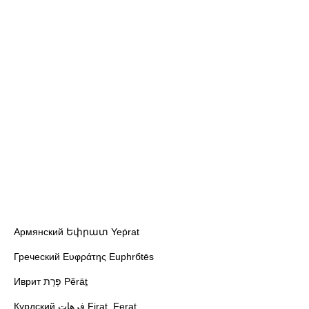
Армянский Եփրատ Yeṗrat
Греческий Ευφράτης Euphrбtēs
Иврит פְּרָת Pĕrāṯ
Курдский فرهات Firat, Ferat