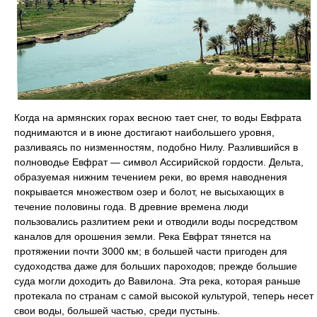
Когда на армянских горах весною тает снег, то воды Евфрата
поднимаются и в июне достигают наибольшего уровня,
разливаясь по низменностям, подобно Нилу. Разлившийся в
полноводье Евфрат — символ Ассирийской гордости. Дельта,
образуемая нижним течением реки, во время наводнения
покрывается множеством озер и болот, не высыхающих в
течение половины года. В древние времена люди
пользовались разлитием реки и отводили воды посредством
каналов для орошения земли. Река Евфрат тянется на
протяжении почти 3000 км; в большей части пригоден для
судоходства даже для больших пароходов; прежде большие
суда могли доходить до Вавилона. Эта река, которая раньше
протекала по странам с самой высокой культурой, теперь несет
свои воды, большей частью, среди пустынь.