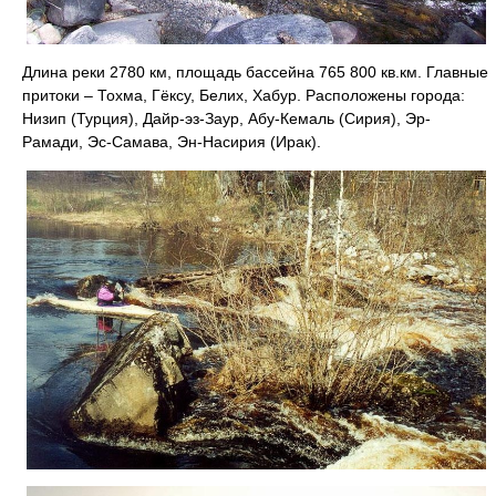
Длина реки 2780 км, площадь бассейна 765 800 кв.км. Главные
притоки – Тохма, Гёксу, Белих, Хабур. Расположены города:
Низип (Турция), Дайр-эз-Заур, Абу-Кемаль (Сирия), Эр-
Рамади, Эс-Самава, Эн-Насирия (Ирак).