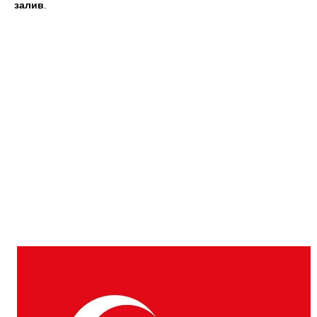
залив
.