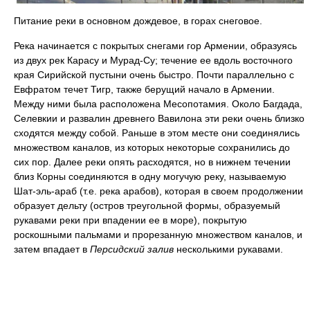
Питание реки в основном дождевое, в горах снеговое.
Река начинается с покрытых снегами гор Армении, образуясь
из двух рек Карасу и Мурад-Су; течение ее вдоль восточного
края Сирийской пустыни очень быстро. Почти параллельно с
Евфратом течет Тигр, также берущий начало в Армении.
Между ними была расположена Месопотамия. Около Багдада,
Селевкии и развалин древнего Вавилона эти реки очень близко
сходятся между собой. Раньше в этом месте они соединялись
множеством каналов, из которых некоторые сохранились до
сих пор. Далее реки опять расходятся, но в нижнем течении
близ Корны соединяются в одну могучую реку, называемую
Шат-эль-араб (т.е. река арабов), которая в своем продолжении
образует дельту (остров треугольной формы, образуемый
рукавами реки при впадении ее в море), покрытую
роскошными пальмами и прорезанную множеством каналов, и
затем впадает в
Персидский залив
несколькими рукавами.