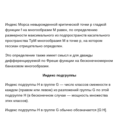
Индекс Морса невырожденной критической точки p гладкой
функции f на многообразии M равен, по определению
размерности максимального из подпространств касательного
пространства TpM многообразия M в точке p, на котором
гессиан отрицательно определен.
Это определение также имеет смысл и для дважды
дифференцируемой по Фреше функции на бесконечномерном
банаховом многообразии.
Индекс подгруппы
Индекс подгруппы H в группе G ― число классов смежности в
каждом (правом или левом) из разложений группы G по этой
подгруппе H (в бесконечном случае ― мощность множества
этих классов).
Индекс подгруппы H в группе G обычно обозначается [G:H].