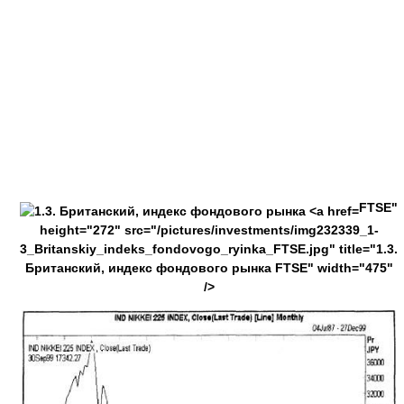
FTSE"
height="272" src="/pictures/investments/img232339_1-
3_Britanskiy_indeks_fondovogo_ryinka_FTSE.jpg" title="1.3.
Британский, индекс фондового рынка FTSE" width="475"
/>