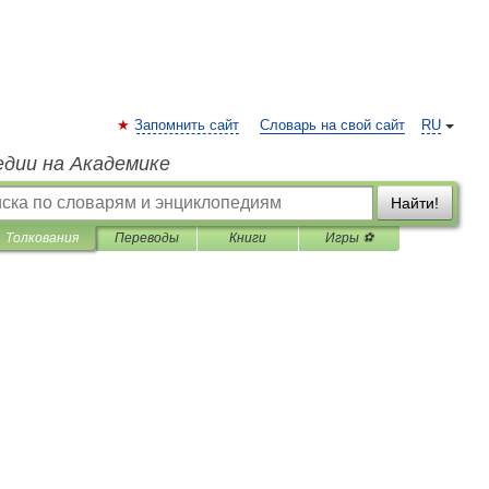
Запомнить сайт
Словарь на свой сайт
RU
едии на Академике
Найти!
Толкования
Переводы
Книги
Игры ⚽