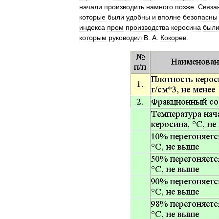
начали
производить
намного
позже
.
Связа
которые
были
удобны
и
вполне
безопасны
индекса
пром
производства
керосина
был
которым
руководил
В
.
А
.
Кокорев
.