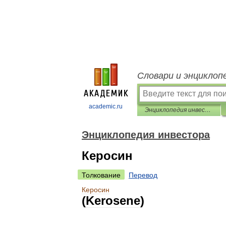
Словари и энциклоп
academic.ru
Энциклопедия инвестора
Энциклопедия инвестора
Керосин
Толкование
Перевод
Керосин
(
Kerosene
)