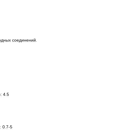
одных
соединений
.
)
:
4
.
5
:
0
.
7
-
5