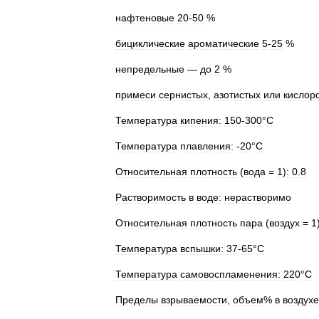
нафтеновые
20
-
50
%
бициклические
ароматические
5
-
25
%
непредельные
—
до
2
%
примеси
сернистых
,
азотистых
или
кислор
Температура
кипения:
150
-
300
°
C
Температура
плавления:
-
20
°
C
Относительная
плотность
(
вода
=
1
)
:
0
.
8
Растворимость
в
воде:
нерастворимо
Относительная
плотность
пара
(
воздух
=
1
Температура
вспышки:
37
-
65
°
C
Температура
самовоспламенения:
220
°
C
Пределы
взрываемости
,
объем
%
в
воздухе