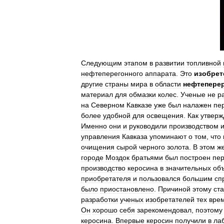
Следующим
этапом
в
развитии
топливной
нефтеперегонного
аппарата
.
Это
изобрет
другие
страны
мира
в
области
нефтепере
материал
для
обмазки
колес
.
Ученые
не
р
на
Северном
Кавказе
уже
был
налажен
пе
более
удобной
для
освещения
.
Как
утверж
Именно
они
и
руководили
производством
и
управления
Кавказа
упоминают
о
том
,
что
очищения
сырой
черного
золота
.
В
этом
ж
городе
Моздок
братьями
был
построен
пе
производство
керосина
в
значительных
об
приобретателя
и
пользовался
большим
сп
было
приостановлено
.
Причиной
этому
ст
разработки
ученых
изобретателей
тех
вре
Он
хорошо
себя
зарекомендовал
,
поэтому
керосина
.
Впервые
керосин
получили
в
ла