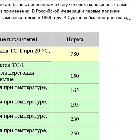
но
это
было
с
появлением
в
быту
человека
керосиновых
ламп
,
в
применении
.
В
Российской
Федерации
первые
признаки
и
замечены
только
в
1859
году
.
В
Сурханах
был
построен
завод
,