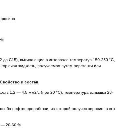
еросина
ом
2
до
C15
),
выкипающие
в
интервале
температур
150
-
250
°
С
,
,
горючая
жидкость
,
получаемая
путём
перегонки
или
Свойство
и
состав
кость
1
,
2
—
4
,
5
мм2
/
с
(
при
20
°
C
),
температура
вспышки
28
-
пособа
нефтепереработки
,
из
которой
получен
керосин
,
в
его
—
20
-
60
%