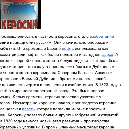
промышленности
,
в
частности
керосина
,
стало
изобретение
ение
принадлежит
русским
.
Они
значительно
опережали
работки
.
В
те
времена
в
Европе
нефть
использовали
как
ассматривали
нефть
,
как
более
полезное
и
выгодное
сырье
.
А
регон
из
черной
черного
золота
белую
жидкость
,
которая
была
дает
история
,
эта
заслуга
принадлежит
братьям
Дубининым
.
з
черного
золота
керосина
на
Северном
Кавказе
.
Архивы
из
крестьянин
Василий
Дубинин
с
братьями
нашел
способ
е
архиве
есть
чертеж
и
пояснения
к
изобретению
.
В
1823
году
в
рвый
в
мире
нефтеперегонный
завод
.
Это
были
первое
ъемах
.
К
тому
времени
,
керосин
завоевал
уважение
у
росом
.
Несмотря
на
хорошее
начало
,
производство
керосина
ала
царская
власть
,
которая
погасила
многие
проекты
и
мен
.
Керосину
повезло
больше
других
изобретений
и
открытий
.
в
1830
году
начался
новый
этап
развития
и
производства
бораторных
условиях
.
В
промышленных
масштабах
керосин