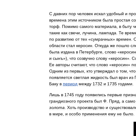
С
давних
пор
человек
искал
удобный
и
про
времена
этим
источником
была
простая
с
торф
.
Помимо
самого
материала
,
в
быту
ч
такие
как
свечи
,
лучина
,
лампада
.
Те
врем
по
развитию
от
тех
«
сумрачных
»
времен
.
области
стал
керосин
.
Откуда
же
пошло
сл
была
издана
в
Петербурге
,
слово
«
керосин
и
сынъ
»),
что
созвучно
слову
«
керосин
».
С
Ее
авторы
считают
,
что
слово
«
керосин
»
п
Одним
из
первых
,
кто
утверждал
о
том
,
что
появляется
светлая
жидкость
был
врач
из
Баку
в
период
между
1732
и
1735
годами
.
Лишь
в
1745
году
появились
первые
призн
грандиозного
проекта
был
Ф
.
Пряд
,
а
само
золота
.
Хоть
производство
и
существовал
в
мире
,
и
особо
применения
ему
не
было
.