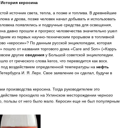
История
керосина
стой
источник
света
,
тепла
,
а
позже
и
топлива
.
В
древнейшие
олома
и
дрова
,
позже
человек
начал
добывать
и
использовать
еловека
появлялись
и
подручные
средства
для
освещения
,
ена
давно
прошли
и
прогресс
человечества
значительно
ушел
Одним
из
первых
научно
-
техническим
прорывом
в
топливной
ово
«
керосин
»?
По
данным
русской
энциклопедии
,
которая
»
пошло
от
названия
торгового
дома
«
Саге
апd
Sоn
» («
Кэрръ
овсем
другие
сведения
у
Большой
советской
энциклопедии
.
ошло
от
греческого
слова
keros
,
что
переводится
как
воск
.
под
воздействием
определенной
температуры
на
нефть
Петербурга
И
.
Я
.
Лерх
.
Свое
заявление
он
сделал
,
будучи
в
аки
производства
керосина
.
Тогда
руководителем
это
действие
проходило
на
Ухтинском
месторождении
черного
о
,
пользы
от
него
было
мало
.
Керосин
еще
не
был
популярным