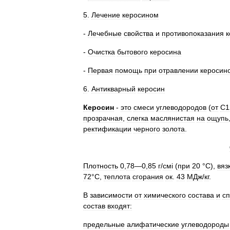
5
.
Лечение
керосином
-
Лечебные
свойства
и
противопоказания
к
-
Очистка
бытового
керосина
-
Первая
помощь
при
отравлении
керосин
6
.
Антикварный
керосин
Керосин
-
это
смеси
углеводородов
(
от
C1
прозрачная
,
слегка
маслянистая
на
ощупь
ректификации
черного
золота
.
Плотность
0
,
78
—
0
,
85
г
/
см
і (
при
20
°
C
),
вяз
72
°
С
,
теплота
сгорания
ок
.
43
МДж
/
кг
.
В
зависимости
от
химического
состава
и
с
состав
входят:
предельные
алифатические
углеводороды