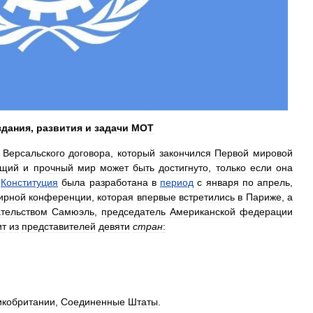
здания
,
развития
и
задачи
МОТ
Версальского
договора
,
который
закончился
Первой
мировой
бщий
и
прочный
мир
может
быть
достигнуто
,
только
если
она
.
Конституция
была
разработана
в
период
с
января
по
апрель
,
ирной
конференции
,
которая
впервые
встретились
в
Париже
,
а
тельством
Самюэль
,
председатель
Американской
федерации
ит
из
представителей
девяти
стран
:
икобритании
,
Соединенные
Штаты
.