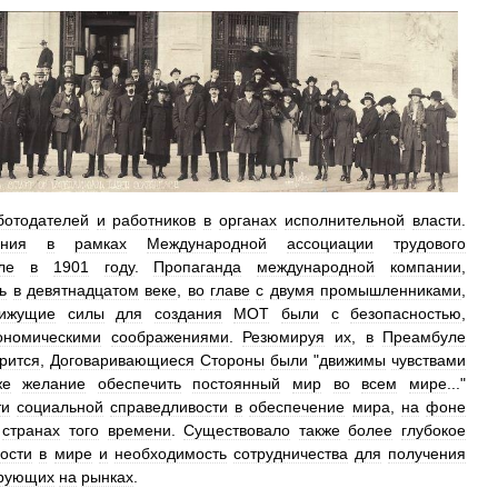
ботодателей
и
работников
в
органах
исполнительной
власти
.
ания
в
рамках
Международной
ассоциации
трудового
ле
в
1901
году
.
Пропаганда
международной
компании
,
ь
в
девятнадцатом
веке
,
во
главе
с
двумя
промышленниками
,
ижущие
силы
для
создания
МОТ
были
с
безопасностью
,
ономическими
соображениями
.
Резюмируя
их
,
в
Преамбуле
рится
,
Договаривающиеся
Стороны
были
"
движимы
чувствами
же
желание
обеспечить
постоянный
мир
во
всем
мире
..."
ти
социальной
справедливости
в
обеспечение
мира
,
на
фоне
странах
того
времени
.
Существовало
также
более
глубокое
ости
в
мире
и
необходимость
сотрудничества
для
получения
ирующих
на
рынках
.