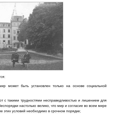
тся:
мир
может
быть
установлен
только
на
основе
социальной
ют
с
такими
трудностями
несправедливостью
и
лишением
для
беспорядки
настолько
велико
,
что
мир
и
согласие
во
всем
мире
ие
этих
условий
необходимо
в
срочном
порядке
;