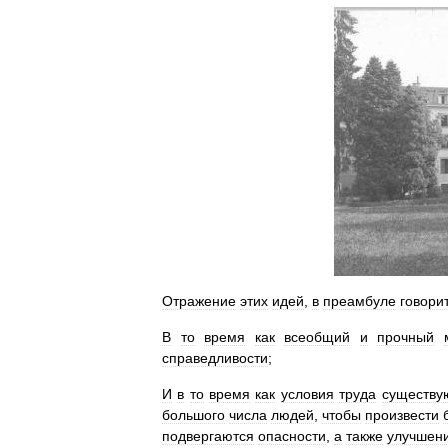
Отражение
этих
идей
,
в
преамбуле
говори
В
то
время
как
всеобщий
и
прочный
справедливости
;
И
в
то
время
как
условия
труда
существу
большого
числа
людей
,
чтобы
произвести
подвергаются
опасности
,
а
также
улучшен