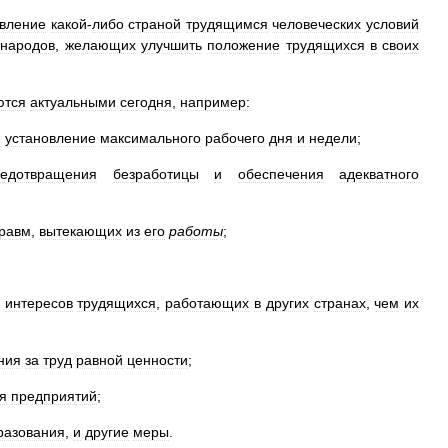
вление
какой
-
либо
страной
трудящимся
человеческих
условий
народов
,
желающих
улучшить
положение
трудящихся
в
своих
ются
актуальными
сегодня
,
например:
я
установление
максимального
рабочего
дня
и
недели
;
редотвращения
безработицы
и
обеспечения
адекватного
равм
,
вытекающих
из
его
работы
;
интересов
трудящихся
,
работающих
в
других
странах
,
чем
их
ния
за
труд
равной
ценности
;
я
предприятий
;
разования
,
и
другие
меры
.