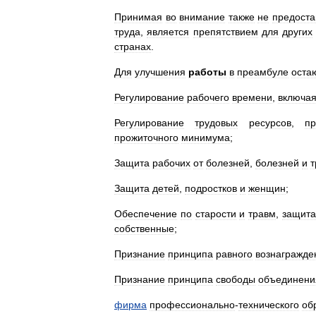
Принимая
во
внимание
также
не
предоста
труда
,
является
препятствием
для
других
странах
.
Для
улучшения
работы
в
преамбуле
оста
Регулирование
рабочего
времени
,
включа
Регулирование
трудовых
ресурсов
,
п
прожиточного
минимума
;
Защита
рабочих
от
болезней
,
болезней
и
т
Защита
детей
,
подростков
и
женщин
;
Обеспечение
по
старости
и
травм
,
защита
собственные
;
Признание
принципа
равного
вознагражде
Признание
принципа
свободы
объединени
фирма
профессионально
-
технического
об