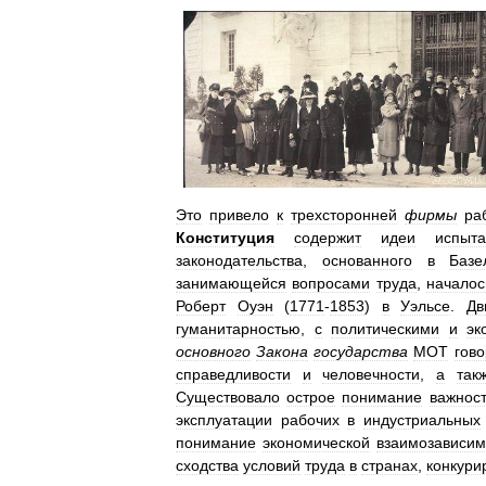
Это
привело
к
трехсторонней
фирмы
ра
Конституция
содержит
идеи
испыт
законодательства
,
основанного
в
Базе
занимающейся
вопросами
труда
,
началос
Роберт
Оуэн
(
1771
-
1853
)
в
Уэльсе
.
Дв
гуманитарностью
,
с
политическими
и
эк
основного
Закона
государства
МОТ
гово
справедливости
и
человечности
,
а
так
Существовало
острое
понимание
важнос
эксплуатации
рабочих
в
индустриальных
понимание
экономической
взаимозависим
сходства
условий
труда
в
странах
,
конкур