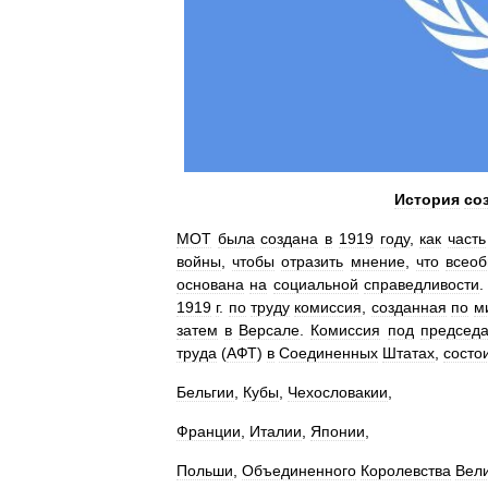
История
со
МОТ
была
создана
в
1919
году
,
как
часть
войны
,
чтобы
отразить
мнение
,
что
всео
основана
на
социальной
справедливости
1919
г
.
по
труду
комиссия
,
созданная
по
м
затем
в
Версале
.
Комиссия
под
председа
труда
(
АФТ
)
в
Соединенных
Штатах
,
состо
Бельгии
,
Кубы
,
Чехословакии
,
Франции
,
Италии
,
Японии
,
Польши
,
Объединенного
Королевства
Вел