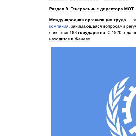
Раздел
9
.
Генеральные
директора
МОТ
.
Международная
организация
труда
—
э
компания
,
занимающаяся
вопросами
регу
являются
183
государства
.
С
1920
года
ш
находится
в
Женеве
.