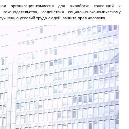
ная
организация
-
комиссия
для
выработки
конвенций
и
законодательства
,
содействия
социально
-
экономическому
лучшению
условий
труда
людей
,
защита
прав
человека
.