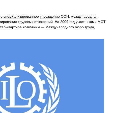
то
специализированное
учреждение
ООН
,
международная
лирования
трудовых
отношений
.
На
2009
год
участниками
МОТ
таб
-
квартира
компании
—
Международного
бюро
труда
,