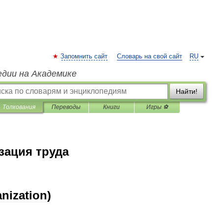
Запомнить сайт
Словарь на свой сайт
RU
едии на Академике
Найти!
Толкования
Переводы
Книги
Игры ⚽
зация труда
nization
)