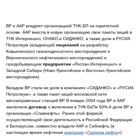
ВР и ААР владеют организацией ТНК-БП на паритетной
основе. ААР внесла в новую организацию свои пакеты акций в
ТНК Интернешнл, ОНАКО и СИДАНКО, а также доли в РУСИА
Петролеум (владеющей
лицензией
на разработку
Ковыктинского газоконденсатного месторождения и
Верхнечонского нефтегазового месторождения) и
газодобывающем
предприятии
«Роспан Интернешнл» в
Западной Сибири (Ново-Уренгойское и Восточно-Уренгойское
месторождения).
Вкладом ВР стали ее доли в компаниях «СИДАНКО» и «РУСИА
Петролеум», а также пакет акций московской сети
автозаправочных станций ВР. В январе 2004 года ВР и ААР
заключили
договор
о включении в ТНК БиПи 50%-й доли ВР в
организации «Славнефть». Ранее этой фирмой,
осуществляющей свою деятельность в Российской Федерации
и Белоруссии, совместно владели ААР и Сибнефть (в
настоящее время нефтяная
компания
«
Газпром нефть
»).