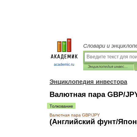
Словари и энциклоп
academic.ru
Энциклопедия инвестора
Энциклопедия инвестора
Валютная пара GBP/JP
Толкование
Валютная
пара
GBP
/
JPY
(
Английский
фунт
/
Япон