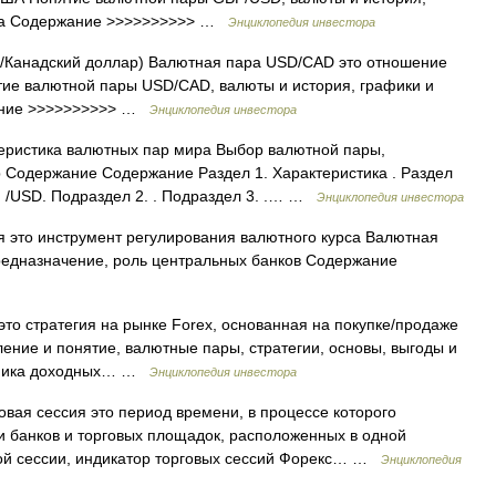
ноза Содержание >>>>>>>>>> …
Энциклопедия инвестора
Канадский доллар) Валютная пара USD/CAD это отношение
ие валютной пары USD/CAD, валюты и история, графики и
жание >>>>>>>>>> …
Энциклопедия инвестора
теристика валютных пар мира Выбор валютной пары,
 Содержание Содержание Раздел 1. Характеристика . Раздел
 /USD. Подраздел 2. . Подраздел 3. .… …
Энциклопедия инвестора
ия это инструмент регулирования валютного курса Валютная
редназначение, роль центральных банков Содержание
 это стратегия на рынке Forex, основанная на покупке/продаже
ение и понятие, валютные пары, стратегии, основы, выгоды и
ханика доходных… …
Энциклопедия инвестора
говая сессия это период времени, в процессе которого
и банков и торговых площадок, расположенных в одной
ой сессии, индикатор торговых сессий Форекс… …
Энциклопедия