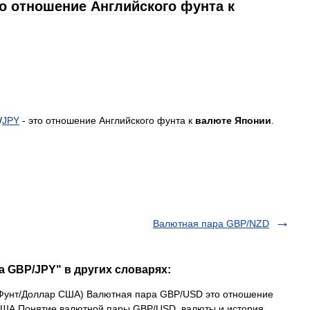
о
отношение
Английского
фунта
к
/
JPY
-
это
отношение
Английского
фунта
к
валюте
Японии
.
Валютная пара GBP/NZD
а GBP/JPY" в других словарях:
Фунт/Доллар США) Валютная пара GBP/USD это отношение
 США Понятие валютной пары GBP/USD, валюты и история,