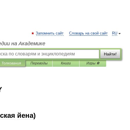
Запомнить сайт
Словарь на свой сайт
RU
едии на Академике
Найти!
Толкования
Переводы
Книги
Игры ⚽
Y
ская
йена
)