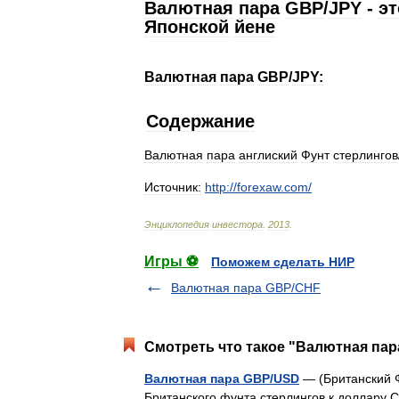
Валютная
пара
GBP
/
JPY
-
эт
Японской
йене
Валютная
пара
GBP
/
JPY:
Содержание
Валютная
пара
англиский
Фунт
стерлингов
Источник:
http:
//
forexaw
.
com
/
Энциклопедия
инвестора
.
2013
.
Игры ⚽
Поможем сделать НИР
Валютная пара GBP/CHF
Смотреть что такое "Валютная пар
Валютная пара GBP/USD
— (Британский 
Британского фунта стерлингов к доллару