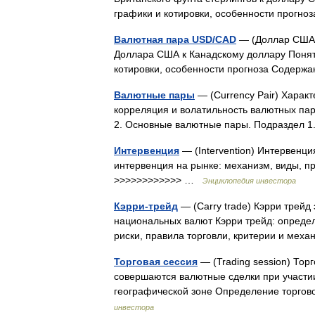
графики и котировки, особенности прог
Валютная пара USD/CAD
— (Доллар США/
Доллара США к Канадскому доллару Понят
котировки, особенности прогноза Содер
Валютные пары
— (Currency Pair) Харак
корреляция и волатильность валютных пар
2. Основные валютные пары. Подраздел 1.
Интервенция
— (Intervention) Интервенц
интервенция на рынке: механизм, виды, п
>>>>>>>>>>>> …
Энциклопедия инвестора
Кэрри-трейд
— (Carry trade) Кэрри трейд
национальных валют Кэрри трейд: определ
риски, правила торговли, критерии и ме
Торговая сессия
— (Trading session) Тор
совершаются валютные сделки при участи
географической зоне Определение торгов
инвестора