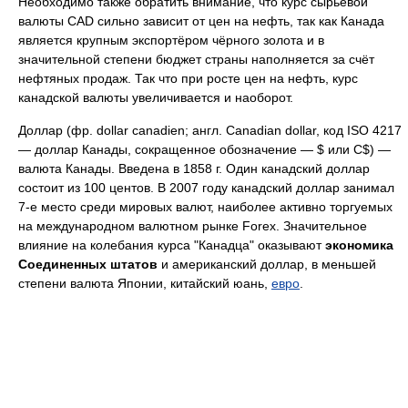
Необходимо также обратить внимание, что курс сырьевой
валюты CAD сильно зависит от цен на нефть, так как Канада
является крупным экспортёром чёрного золота и в
значительной степени бюджет страны наполняется за счёт
нефтяных продаж. Так что при росте цен на нефть, курс
канадской валюты увеличивается и наоборот.
Доллар (фр. dollar canadien; англ. Canadian dollar, код ISO 4217
— доллар Канады, сокращенное обозначение — $ или C$) —
валюта Канады. Введена в 1858 г. Один канадский доллар
состоит из 100 центов. В 2007 году канадский доллар занимал
7-е место среди мировых валют, наиболее активно торгуемых
на международном валютном рынке Forex. Значительное
влияние на колебания курса "Канадца" оказывают
экономика
Соединенных штатов
и американский доллар, в меньшей
степени валюта Японии, китайский юань,
евро
.