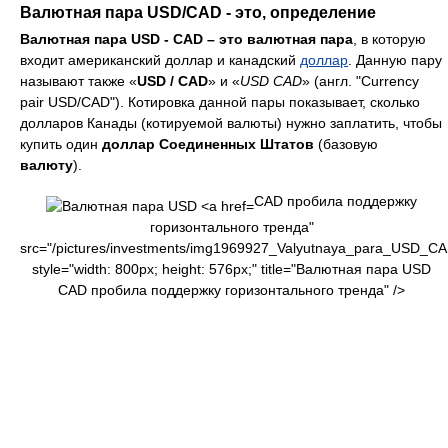
Валютная пара USD/CAD - это, определение
Валютная пара USD - CAD – это
валютная пара
, в которую
входит американский доллар и канадский
доллар
. Данную пару
называют также «
USD / CAD
» и «
USD CAD
» (англ. "Currency
pair USD/CAD"). Котировка данной пары показывает, сколько
долларов Канады (котируемой валюты) нужно заплатить, чтобы
купить один
доллар Соединенных Штатов
(базовую
валюту
).
CAD пробила поддержку
горизонтального тренда"
src="/pictures/investments/img1969927_Valyutnaya_para_USD_CAD
style="width: 800px; height: 576px;" title="Валютная пара USD
CAD пробила поддержку горизонтального тренда" />