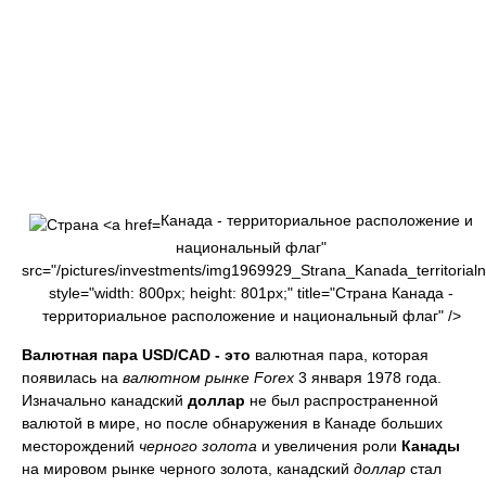
Канада - территориальное расположение и
национальный флаг"
src="/pictures/investments/img1969929_Strana_Kanada_territorialn
style="width: 800px; height: 801px;" title="Страна Канада -
территориальное расположение и национальный флаг" />
Валютная пара USD/CAD - это
валютная пара, которая
появилась на
валютном рынке Forex
3 января 1978 года.
Изначально канадский
доллар
не был распространенной
валютой в мире, но после обнаружения в Канаде больших
месторождений
черного золота
и увеличения роли
Канады
на мировом рынке черного золота, канадский
доллар
стал