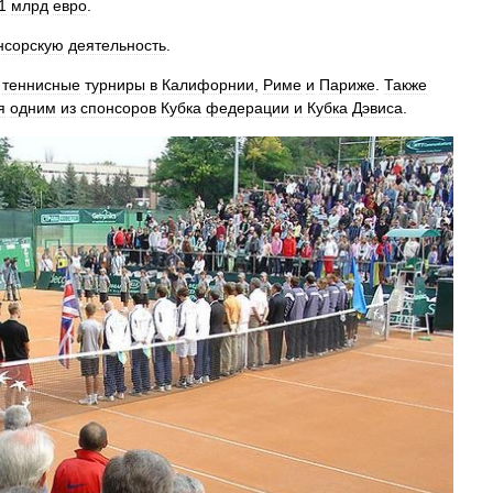
1
млрд
евро
.
нсорскую
деятельность
.
теннисные
турниры
в
Калифорнии
,
Риме
и
Париже
.
Также
я
одним
из
спонсоров
Кубка
федерации
и
Кубка
Дэвиса
.