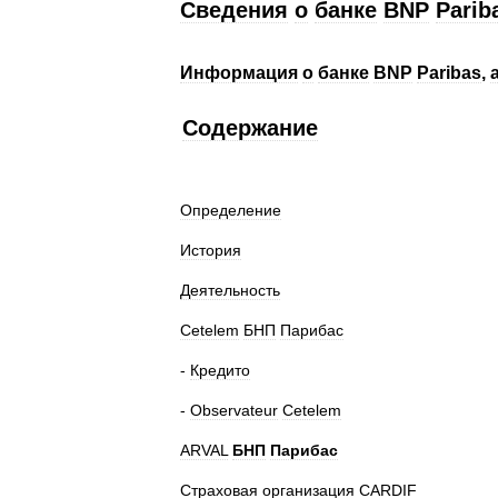
Сведения
о
банке
BNP
Parib
Информация
о
банке
BNP
Paribas
,
Содержание
Определение
История
Деятельность
Cetelem
БНП
Парибас
-
Кредито
-
Observateur
Cetelem
ARVAL
БНП
Парибас
Cтраховая
организация
CARDIF