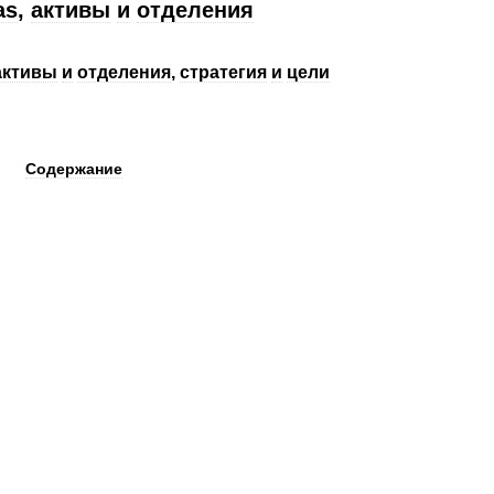
as
,
активы
и
отделения
активы
и
отделения
,
стратегия
и
цели
Содержание