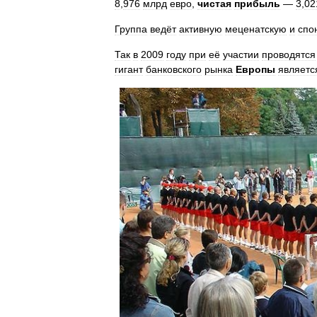
8
,
976
млрд
евро
,
чистая
прибыль
—
3
,
02
Группа
ведёт
активную
меценатскую
и
спо
Так
в
2009
году
при
её
участии
проводятся
гигант
банковского
рынка
Европы
являетс