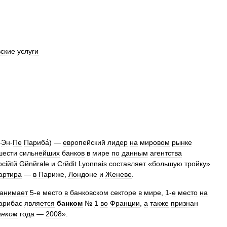
вские
услуги
-
Эн
-
Пе
Париба́
) —
европейский
лидер
на
мировом
рынке
шести
сильнейших
банков
в
мире
по
данным
агентства
ociйtй
Gйnйrale
и
Crйdit
Lyonnais
составляет
«
большую
тройку
»
артира
—
в
Париже
,
Лондоне
и
Женеве
.
занимает
5
-
е
место
в
банковском
секторе
в
мире
,
1
-
е
место
на
арибас
является
банком
№
1
во
Франции
,
а
также
признан
анком
года
—
2008
».