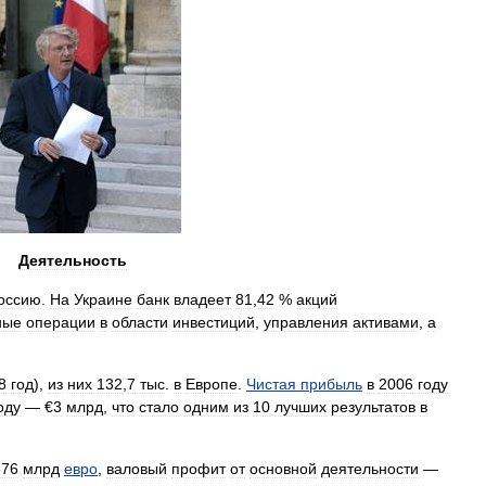
Деятельность
оссию
.
На
Украине
банк
владеет
81
,
42
%
акций
ные
операции
в
области
инвестиций
,
управления
активами
,
а
8
год
),
из
них
132
,
7
тыс
.
в
Европе
.
Чистая
прибыль
в
2006
году
оду
— €
3
млрд
,
что
стало
одним
из
10
лучших
результатов
в
376
млрд
евро
,
валовый
профит
от
основной
деятельности
—