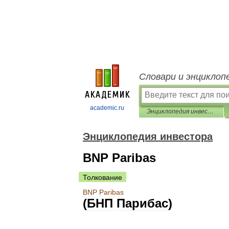
Словари и энциклоп
academic.ru
Энциклопедия инвестора
Энциклопедия инвестора
BNP Paribas
Толкование
BNP
Paribas
(
БНП
Парибас
)