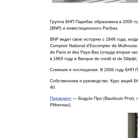
Группа
БНП
Парибас
образована
в
2000
го
(
BNP
)
и
инвестиционного
Paribas
.
BNP
ведет
свою
историю
с
1848
года
,
когд
Comptoir
National
d
’
Escompter
de
Mulhouse
de
Paris
et
des
Pays
-
Bas
(
откуда
вторая
час
в
1869
году
и
Banque
de
credit
et
de
Dйpфt
Слияния
и
поглощения
.
В
2006
году
БНП
П
Собственники
и
руководство
.
Курс
акций
Б
40
.
Президент
—
Бодуэ́н
Про
(
Baudouin
Prot
),
Pйbereau
).