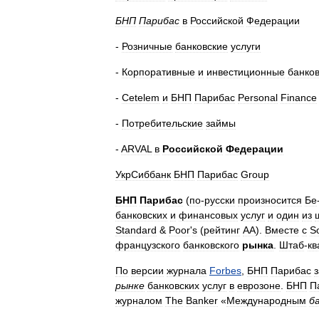
БНП
Парибас
в
Российской
Федерации
-
Розничные
банковские
услуги
-
Корпоративные
и
инвестиционные
банко
-
Cetelem
и
БНП
Парибас
Personal
Finance
-
Потребительские
займы
-
ARVAL
в
Российской
Федерации
УкрСиббанк
БНП
Парибас
Group
БНП
Парибас
(
по
-
русски
произносится
Бе
банковских
и
финансовых
услуг
и
один
из
Standard
&
Poor
'
s
(
рейтинг
АА
).
Вместе
с
S
французского
банковского
рынка
.
Штаб
-
кв
По
версии
журнала
Forbes
,
БНП
Парибас
рынке
банковских
услуг
в
еврозоне
.
БНП
П
журналом
The
Banker
«
Международным
б