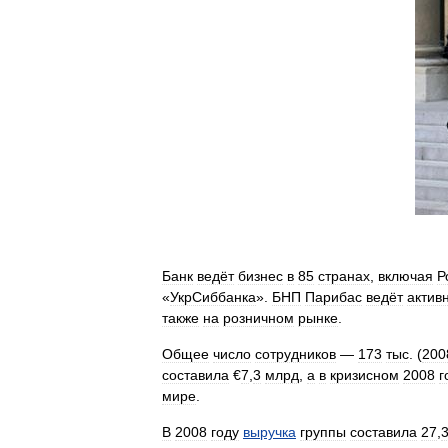
Банк
ведёт
бизнес
в
85
странах
,
включая
Р
«
УкрСиббанка
».
БНП
Парибас
ведёт
актив
также
на
розничном
рынке
.
Общее
число
сотрудников
—
173
тыс
. (
200
составила
€
7
,
3
млрд
,
а
в
кризисном
2008
г
мире
.
В
2008
году
выручка
группы
составила
27
,