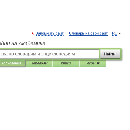
Запомнить сайт
Словарь на свой сайт
RU
едии на Академике
Найти!
Толкования
Переводы
Книги
Игры ⚽