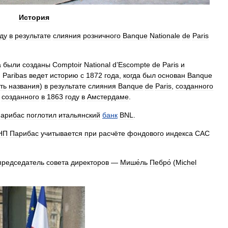
История
ду
в
результате
слияния
розничного
Banque
Nationale
de
Paris
а
были
созданы
Comptoir
National
d
’
Escompte
de
Paris
и
.
Paribas
ведет
историю
с
1872
года
,
когда
был
основан
Banque
ть
названия
)
в
результате
слияния
Banque
de
Paris
,
созданного
,
созданного
в
1863
году
в
Амстердаме
.
арибас
поглотил
итальянский
банк
BNL
.
НП
Парибас
учитывается
при
расчёте
фондового
индекса
CAC
председатель
совета
директоров
—
Мише́ль
Пебро́
(
Michel