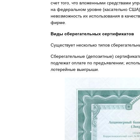
счет
того
,
что
вложенными
средствами
упр
на
федеральном
уровне
(
касательно
США
невозможность
их
использования
в
качест
фирме
.
Виды
сберегательных
сертификатов
Существует
несколько
типов
сберегательн
Сберегательные
(
депозитные
)
сертификат
подлежат
оплате
по
предъявлении
;
испол
лотерейные
выигрыши
.