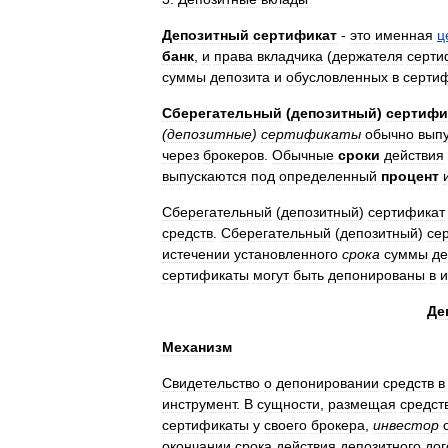
Депозитный
сертификат
-
это
именная
ц
банк
,
и
права
вкладчика
(
держателя
серти
суммы
депозита
и
обусловленных
в
серти
Сберегательный
(
депозитный
)
сертифи
(
депозитные
)
сертификаты
обычно
вып
через
брокеров
.
Обычные
сроки
действия
выпускаются
под
определенный
процент
Сберегательный
(
депозитный
)
сертификат
средств
.
Сберегательный
(
депозитный
)
се
истечении
установленного
срока
суммы
де
сертификаты
могут
быть
депонированы
в
и
Де
Механизм
Свидетельство
о
депонировании
средств
в
инструмент
.
В
сущности
,
размещая
средст
сертификаты
у
своего
брокера
,
инвестор
окончании
срока
действия
депозитного
дог