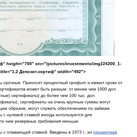
иф"
height
="
700
"
src
="/
pictures
/
investments
/
img224200
_
1
-
title
="
1
.
2
Депозит
.
сертиф
"
width
="
492
">
ы
срочные
.
Приносят
процентный
профит
и
имеют
сроки
от
ертификатов
может
быть
разным:
от
менее
чем
1000
дол
.
тные
)
сертификаты
)
до
более
чем
100
тыс
.
дол
.
ификаты
);
сертификаты
на
очень
крупные
суммы
могут
щим
образом
,
могут
служить
обеспечением
по
займам
.
ы
с
нулевой
ставкой
иногда
используются
для
по
ним
резервные
требования
меньше
.
ы
с
плавающей
ставкой
.
Введены
в
1973
г
.;
их
процентная