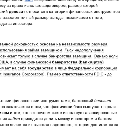
мму
за
право
использовадоговором
,
размер
которой
ский
депозит
относится
к
категории
финансовых
инструментов
е
известен
точный
размер
выгоды
,
независимо
от
того
,
едства
инвестора
.
ванной
доходностью
основан
на
независимости
размера
использования
займа
заемщиком
.
Риск
недополучения
возникает
только
в
случае
банкротства
заемщика
.
Однако
если
США
,
в
случае
финансовой
банкротства
(
bankruptcy
)
имает
на
себя
государство
в
лице
Федеральной
корпорации
t
Insurance
Corporation
).
Размер
ответственности
FDIC
-
до
ьными
финансовыми
инструментами
,
банковский
депозит
ина
заключается
в
том
,
что
фактически
банк
выступает
в
роли
иком
и
тем
,
кто
в
конечном
счете
использует
авансированные
ения
займа
приходится
делить
между
инвестором
и
банком
.
зитов
является
их
высокая
надежность
,
которая
достигается
за