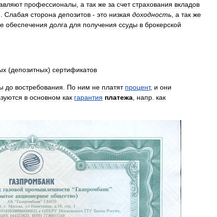
авляют
профессионалы
,
а
так
же
за
счет
страхования
вкладов
).
Слабая
сторона
депозитов
-
это
низкая
доходность
,
а
так
же
ве
обеспечения
долга
для
получения
ссуды
в
брокерской
ых
(
депозитных
)
сертификатов
ы
до
востребования
.
По
ним
не
платят
процент
,
и
они
ьзуются
в
основном
как
гарантия
платежа
,
напр
.
как