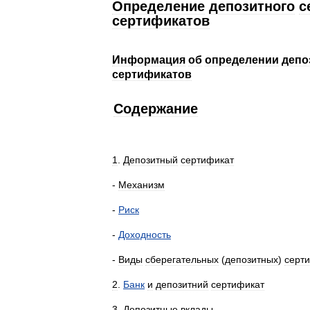
Определение
депозитного
с
сертификатов
Информация
об
определении
депо
сертификатов
Содержание
1
.
Депозитный
сертификат
-
Механизм
-
Риск
-
Доходность
-
Виды
сберегательных
(
депозитных
)
серт
2
.
Банк
и
депозитний
сертификат
3
.
Депозитные
вклады