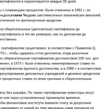
аертификатов
и
корректируется
каждые
90
дней
.
ы
с
плавающим
процентом
.
Были
отменены
в
1981
г
.;
их
недель
ставка
%
одаже
шестимесячных
казначейских
векселей
,
спечения
по
краткосрочным
кредитам
.
на
сберегательные
(
депозитные
)
сертификаты
до
сертификаты
в
тех
же
размерах
,
как
по
депозитам
до
ветственно
.
)
сертификатам
существовал
,
в
соответствии
с
Правилом
Q
,
970
г
.,
чтобы
сдержать
отток
депозитов
,
когда
рыночные
по
сберегательным
сертификатам
достоинством
100
тыс
.
дол
.
менен
;
в
1973
г
.
были
отменены
лимитированные
ставки
по
сертификатам
крупного
достоинства
;
а
в
1986
г
.
в
соответствии
регулировании
депозитных
учреждений
и
денежно
-
кредитном
я
процентных
ставок
по
всем
срочным
и
сберегательным
аты
без
штрафа
.
По
таким
сертификатам
инвесторы
могут
мя
или
через
установленные
промежутки
времени
.
обы
финансовые
институты
взимали
плату
за
досрочные
удерживать
от
одной
до
трех
месячных
сумм
процента
по