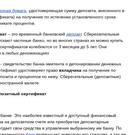
енная
бумага
,
удостоверяющая
сумму
депозита
,
внесенного
в
фиката
)
на
получение
по
истечении
установленного
срока
фикате
процентов
.
кат
–
это
временный
банковский
депозит
.
Сберегательные
ускают
частные
банки
,
но
во
многих
странах
их
можно
купить
сертификатов
колеблются
от
3
месяцев
до
5
лет
.
Они
и
в
любых
деноминациях
-
свидетельство
банка
-
эмитента
о
депонировании
денежных
ртификат
удостоверяет
право
вкладчика
на
получение
по
позита
и
процентов
по
нему
.
Сберегательные
(
депозитные
)
ностранной
валюте
.
позитный
сертификат
банке
.
Это
наиболее
известный
и
доступный
финансовый
ва
на
депозитном
счете
или
приобретая
депозитарные
отдает
свои
средства
в
управление
выбранному
им
банку
.
По
оворенности
банк
возвращает
инвестору
его
средства
,
а
так
же