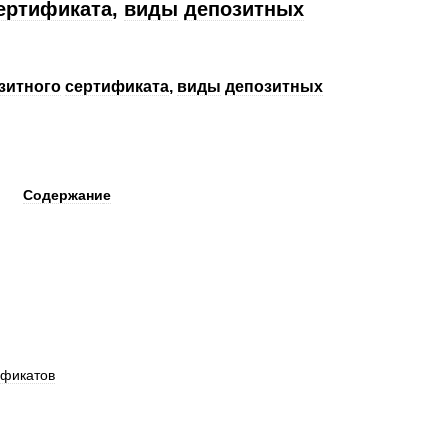
ертификата
,
виды
депозитных
зитного
сертификата
,
виды
депозитных
Содержани
е
ификатов