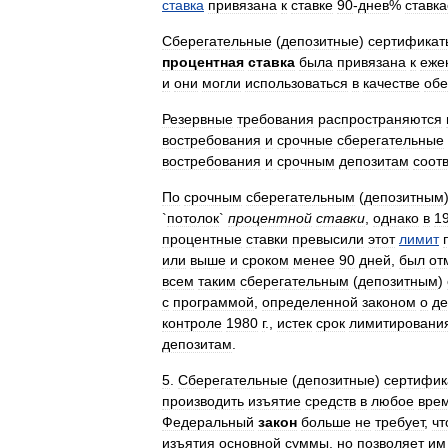
ставка
привязана
к
ставке
90
-
днев
%
ставк
Сберегательные
(
депозитные
)
сертификат
процентная
ставка
была
привязана
к
еже
и
они
могли
использоваться
в
качестве
обе
Резервные
требования
распространяются
востребования
и
срочные
сберегательные
востребования
и
срочным
депозитам
соот
По
срочным
сберегательным
(
депозитным
`
потолок
`
процентной
ставки
,
однако
в
1
процентные
ставки
превысили
этот
лимит
или
выше
и
сроком
менее
90
дней
,
был
от
всем
таким
сберегательным
(
депозитным
)
с
программой
,
определенной
законом
о
де
контроле
1980
г
.,
истек
срок
лимитировани
депозитам
.
5
.
Сберегательные
(
депозитные
)
сертифик
производить
изъятие
средств
в
любое
вре
Федеральный
закон
больше
не
требует
,
чт
изъятия
основной
суммы
,
но
позволяет
им