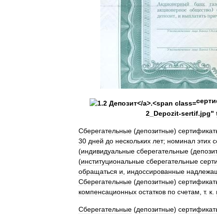
серт
2
_
Depozit
-
sertif
.
jpg
"
Сберегательные
(
депозитные
)
сертификат
30
дней
до
нескольких
лет
;
номинал
этих
с
(
индивидуальные
сберегательные
(
депози
(
институциональные
сберегательные
серт
обращаться
и
,
индоссированные
надлежа
Сберегательные
(
депозитные
)
сертификат
компенсационных
остатков
по
счетам
,
т
.
к
.
Сберегательные
(
депозитные
)
сертификат