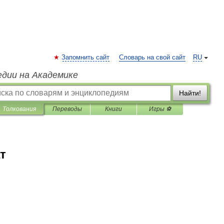
Запомнить сайт
Словарь на свой сайт
RU
едии на Академике
Найти!
Толкования
Переводы
Книги
Игры ⚽
т