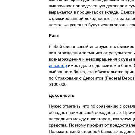
выплачивает
определенную
договором
су
выражается
в
процентах
от
вклада
.
Банков
с
фиксированной
доходностью
,
т
.
е
.
заране
насколько
успешно
будут
использованы
ср
Риск
Любой
финансовый
инструмент
с
фиксиро
вознаграждения
заемщика
от
результатов
вознаграждения
и
невозвращения
ссуды
инвестор
имеет
дело
с
депозитом
в
банке
выбранного
банка
,
его
обязательства
прин
по
Страхованию
Депозитов
(
Federal
Deposi
$
100
'
000
.
Доходность
Нужно
отметить
,
что
по
сравнению
с
остал
обладает
наименьшей
доходностью
.
Прич
посредника
между
инвестором
,
как
заемщ
средства
.
Поэтому
профит
от
предоставл
Положительной
стороной
банковских
депо