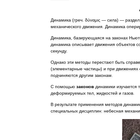
Динамика
(
греч
.
δύναμις
—
сила
) —
раздел
механического
движения
.
Динамика
опери
Динамика
,
базирующаяся
на
законах
Ньют
динамика
описывает
движения
объектов
с
секунду
.
Однако
эти
методы
перестают
быть
справ
(
элементарные
частицы
)
и
при
движениях
подчиняются
другим
законам
.
С
помощью
законов
динамики
изучается
деформируемых
тел
,
жидкостей
и
газов
.
В
результате
применения
методов
динами
специальных
дисциплин:
небесная
механи