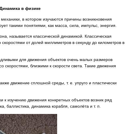
Динамика
в
физике
механики
,
в
котором
изучаются
причины
возникновения
рует
такими
понятиями
,
как
масса
,
сила
,
импульс
,
энергия
.
она
,
называется
классической
динамикой
.
Классическая
о
скоростями
от
долей
миллиметров
в
секунду
до
километров
в
едливыми
для
движения
объектов
очень
малых
размеров
со
скоростями
,
близкими
к
скорости
света
.
Такие
движения
также
движение
сплошной
среды
,
т
.
е
.
упруго
и
пластически
ки
к
изучению
движения
конкретных
объектов
возник
ряд
ка
,
баллистика
,
динамика
корабля
,
самолёта
и
т
.
п
.