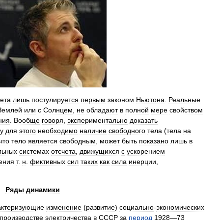
чета
лишь
постулируется
первым
законом
Ньютона
.
Реальные
Землей
или
с
Солнцем
,
не
обладают
в
полной
мере
свойством
ния
.
Вообще
говоря
,
экспериментально
доказать
у
для
этого
необходимо
наличие
свободного
тела
(
тела
на
что
тело
является
свободным
,
может
быть
показано
лишь
в
льных
системах
отсчета
,
движущихся
с
ускорением
ения
т
.
н
.
фиктивных
сил
таких
как
сила
инерции
,
Ряды
динамики
актеризующие
изменение
(
развитие
)
социально
-
экономических
производстве
электричества
в
СССР
за
период
1928
—
73