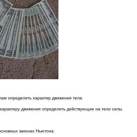
лам
определить
характер
движения
тела
.
характеру
движения
определить
действующие
на
тело
силы
.
основных
законах
Ньютона: