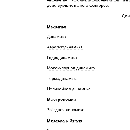
действующих
на
него
факторов
.
Дин
В
физике
Динамика
Аэрогазодинамика
Гидродинамика
Молекулярная
динамика
Термодинамика
Нелинейная
динамика
В
астрономии
Звёздная
динамика
В
науках
о
Земле