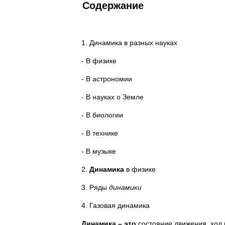
Содержание
1
.
Динамика
в
разных
науках
-
В
физике
-
В
астрономии
-
В
науках
о
Земле
-
В
биологии
-
В
технике
-
В
музыке
2
.
Динамика
в
физике
3
.
Ряды
динамики
4
.
Газовая
динамика
Динамика
–
это
состояние
движения
,
ход