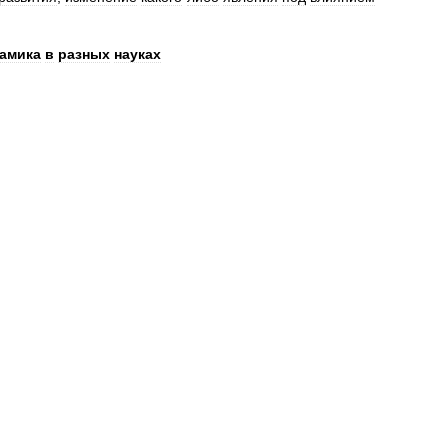
амика
в
разных
науках