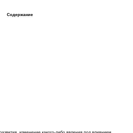
Содержание
развития
,
изменение
какого
-
либо
явления
под
влиянием