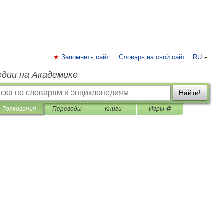
Запомнить сайт
Словарь на свой сайт
RU
едии на Академике
Найти!
Толкования
Переводы
Книги
Игры ⚽