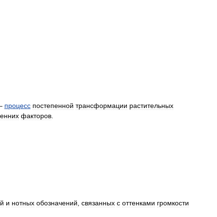
—
процесс
постепенной
трансформации
растительных
ренних
факторов
.
ий
и
нотных
обозначений
,
связанных
с
оттенками
громкости