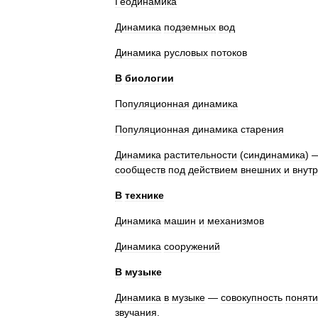
Геодинамика
Динамика
подземных
вод
Динамика
русловых
потоков
В
биологии
Популяционная
динамика
Популяционная
динамика
старения
Динамика
растительности
(
синдинамика
) 
сообществ
под
действием
внешних
и
внут
В
технике
Динамика
машин
и
механизмов
Динамика
сооружений
В
музыке
Динамика
в
музыке
—
совокупность
понят
звучания
.