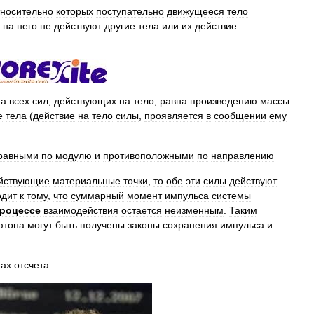
тносительно
которых
поступательно
движущееся
тело
на
него
не
действуют
другие
тела
или
их
действие
ма
всех
сил
,
действующих
на
тело
,
равна
произведению
массы
е
тела
(
действие
на
тело
силы
,
проявляется
в
сообщении
ему
равными
по
модулю
и
противоположными
по
направлению
йствующие
материальные
точки
,
то
обе
эти
силы
действуют
одит
к
тому
,
что
суммарный
момент
импульса
системы
роцессе
взаимодействия
остается
неизменным
.
Таким
ютона
могут
быть
получены
законы
сохранения
импульса
и
мах
отсчета