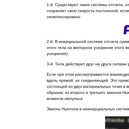
1
-
й:
Существуют
такие
системы
отсчета
,
о
сохраняет
свою
скорость
постоянной
,
если
скомпенсировано
.
2
-
й:
В
инерциальной
системе
отсчета
сум
этого
тела
на
векторное
ускорение
этого
ж
ускорения
).
3
-
й:
Тела
действуют
друг
на
друга
силами
Если
при
этом
рассматриваются
взаимоде
вдоль
прямой
,
их
соединяющей
.
Это
прив
состоящей
из
двух
материальных
точек
в
п
образом
,
из
второго
и
третьего
законов
Нь
момента
импульса
Законы
Ньютона
в
неинерциальных
систе