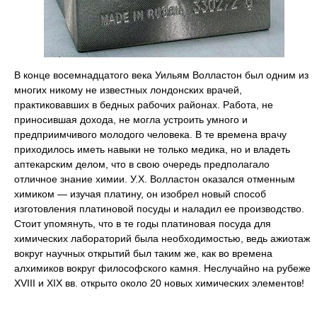
В конце восемнадцатого века Уильям Волластон был одним из
многих никому не известных лондонских врачей,
практиковавших в бедных рабочих районах. Работа, не
приносившая дохода, не могла устроить умного и
предприимчивого молодого человека. В те времена врачу
приходилось иметь навыки не только медика, но и владеть
аптекарским делом, что в свою очередь предполагало
отличное знание химии. У.Х. Волластон оказался отменным
химиком — изучая платину, он изобрел новый способ
изготовления платиновой посуды и наладил ее производство.
Стоит упомянуть, что в те годы платиновая посуда для
химических лабораторий была необходимостью, ведь ажиотаж
вокруг научных открытий был таким же, как во времена
алхимиков вокруг философского камня. Неслучайно на рубеже
XVIII и XIX вв. открыто около 20 новых химических элементов!