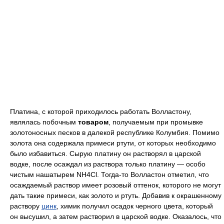
Платина, с которой приходилось работать Волластону,
являлась побочным
товаром
, получаемым при промывке
золотоносных песков в далекой республике Колумбия. Помимо
золота она содержала примеси ртути, от которых необходимо
было избавиться. Сырую платину он растворял в царской
водке, после осаждал из раствора только платину — особо
чистым нашатырем NH4Cl. Тогда-то Волластон отметил, что
осаждаемый раствор имеет розовый оттенок, которого не могут
дать такие примеси, как золото и ртуть. Добавив к окрашенному
раствору
цинк
, химик получил осадок черного цвета, который
он высушил, а затем растворил в царской водке. Оказалось, что