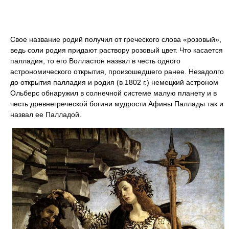
Свое название родий получил от греческого слова «розовый»,
ведь соли родия придают раствору розовый цвет. Что касается
палладия, то его Волластон назвал в честь одного
астрономического открытия, произошедшего ранее. Незадолго
до открытия палладия и родия (в 1802 г.) немецкий астроном
Ольберс обнаружил в солнечной системе малую планету и в
честь древнегреческой богини мудрости Афины Паллады так и
назвал ее Палладой.