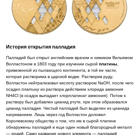
История открытия палладия
Палладий был открыт английским врачом и химиком Вильямом
Волластоном в 1803 году при изучении сырой
платины
,
привезенной из пылающего континента, в той ее части,
которая растворима в царской водке. Растворив руду,
Волластон нейтрализовал кислоту раствором NaOH, после чего
осадил
платину
из раствора действием хлорида аммония
NH4Cl (в осадок выпадает хлорплатинат аммония). Потом к
раствору был добавлен цианид ртути, при этом образовался
цианид палладия. Чистый палладий был выделен из цианида
нагреванием. Лишь через год Волластон доложил
Королевскому обществу о том, что им в сырой платине
обнаружены палладий и еще один новый благородный металл
— родий. Само название нового элемента — палладий