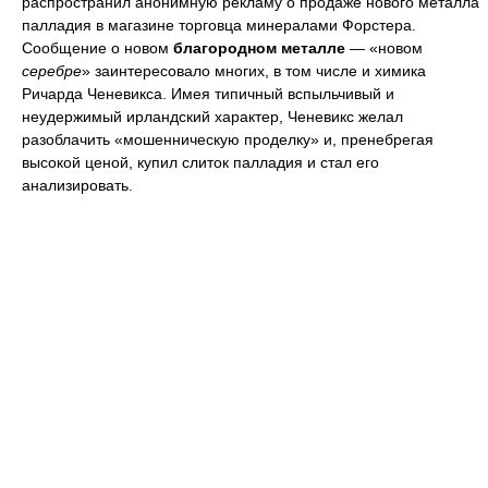
распространил анонимную рекламу о продаже нового металла
палладия в магазине торговца минералами Форстера.
Сообщение о новом
благородном металле
— «новом
серебре
» заинтересовало многих, в том числе и химика
Ричарда Ченевикса. Имея типичный вспыльчивый и
неудержимый ирландский характер, Ченевикс желал
разоблачить «мошенническую проделку» и, пренебрегая
высокой ценой, купил слиток палладия и стал его
анализировать.