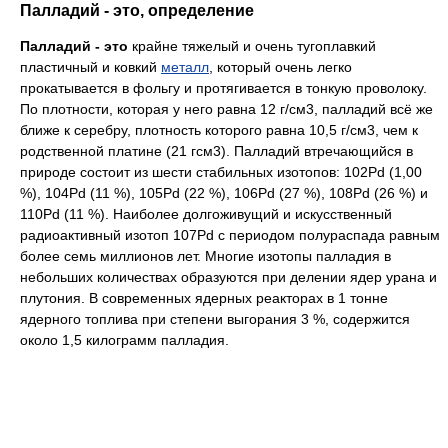
Палладий - это, определение
Палладий - это
крайне тяжелый и очень тугоплавкий
пластичный и ковкий
металл
, который очень легко
прокатывается в фольгу и протягивается в тонкую проволоку.
По плотности, которая у него равна 12 г/см3, палладий всё же
ближе к серебру, плотность которого равна 10,5 г/см3, чем к
родственной платине (21 гсм3). Палладий втречающийся в
природе состоит из шести стабильных изотопов: 102Pd (1,00
%), 104Pd (11 %), 105Pd (22 %), 106Pd (27 %), 108Pd (26 %) и
110Pd (11 %). Наиболее долгоживущий и искусственный
радиоактивный изотоп 107Pd с периодом полураспада равным
более семь миллионов лет. Многие изотопы палладия в
небольших количествах образуются при делении ядер урана и
плутония. В современных ядерных реакторах в 1 тонне
ядерного топлива при степени выгорания 3 %, содержится
около 1,5 килограмм палладия.