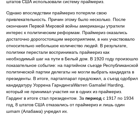
штатов США использовали систему праймериз.
Однако впоследствии праймериз потеряли свою
привлекательность. Причин этому было несколько. После
окончания Первой Мировой войны американцы утратили
интерес к политическим реформам. Праймериз оказались
достаточно дорогостоящим мероприятием, в них участвовало
относительно небольшое количество людей. В результате,
политики перестали воспринимать праймериз как
необходимый шаг на пути в Белый дом. В 1920 году произошло
показательное событие: на партийном съезде Республиканской
политической партии делегаты не могли выбрать кандидата в
президенты. В итоге, партаппарат предложил, а съезд одобрил
кандидатуру Уоррена ГарндингаWarren Gamaliel Harding,
который не принимал участия ни в одних из праймериз.
Гардинг в итоге стал президентом. За
период
с 1917 по 1934
год, 8 штатов США отказались от праймериз и лишь один
штат
(Алабама) учредил их.