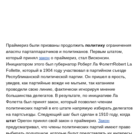
Праймериз были призваны продолжить
политику
ограничения
власти
партаппаратчиков и политиканов. Первым штатом,
который принял
закон
о праймериз, стал Висконсин.
Инициатором этого был губернатор Роберт Ла ФолеттRobert La
Follette, который в 1904 году участвовал в партийном съезде
Республиканской политической партии. Он пришел в ярость,
увидев, как партийные вожди не мытьем, так катанием
проводили свою линию, фактически игнорируя мнение
большинства делегатов. В результате, по инициативе Ла
Фолетта был принят закон, который позволил членам
политических партий в его штате напрямую избирать делегатов
на партсъезды. Следующий шаг был сделан в 1910 году, когда
штат
Орегон принял свой закон о праймериз.
Закон
предусматривал, что члены политических партий имеют право
выбирать
политиков
, которые будут представлять их интересы