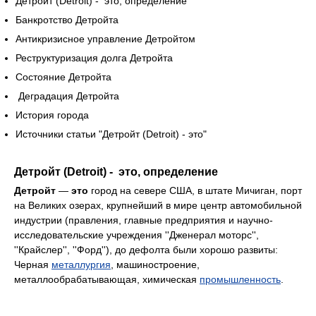
Детройт (Detroit) - это, определение
Банкротство Детройта
Антикризисное управление Детройтом
Реструктуризация долга Детройта
Состояние Детройта
Деградация Детройта
История города
Источники статьи "Детройт (Detroit) - это"
Детройт (Detroit) - это, определение
Детройт
—
это
город на севере США, в штате Мичиган, порт
на Великих озерах, крупнейший в мире центр автомобильной
индустрии (правления, главные предприятия и научно-
исследовательские учреждения ''Дженерал моторс'',
''Крайслер'', ''Форд''), до дефолта были хорошо развиты:
Черная
металлургия
, машиностроение,
металлообрабатывающая, химическая
промышленность
.