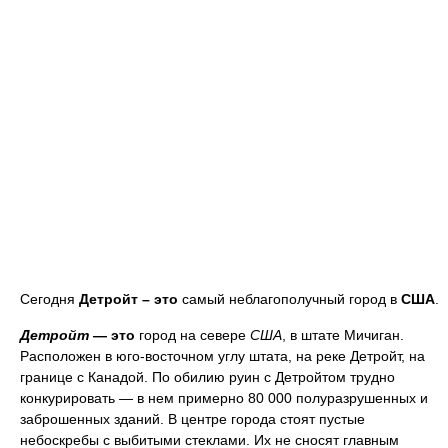
Сегодня
Детройт
– это
самый неблагополучный город в
США
.
Детройт
— это
город на севере
США
, в штате Мичиган.
Расположен в юго-восточном углу штата, на реке Детройт, на
границе с Канадой. По обилию руин с Детройтом трудно
конкурировать — в нем примерно 80 000 полуразрушенных и
заброшенных зданий. В центре города стоят пустые
небоскребы с выбитыми стеклами. Их не сносят главным